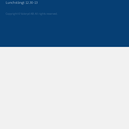
Lunchstängt 12.30-13
Copyright © Valeryd AB. All rights reserved.