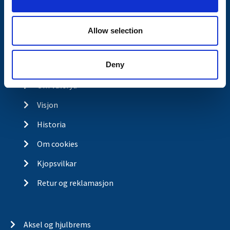
n
Spørsmål og svar
Butikkonsept
Allow selection
Kontakt
Deny
Kontakt
Om Valeryd
Visjon
Historia
Om cookies
Kjopsvilkar
Retur og reklamasjon
Aksel og hjulbrems