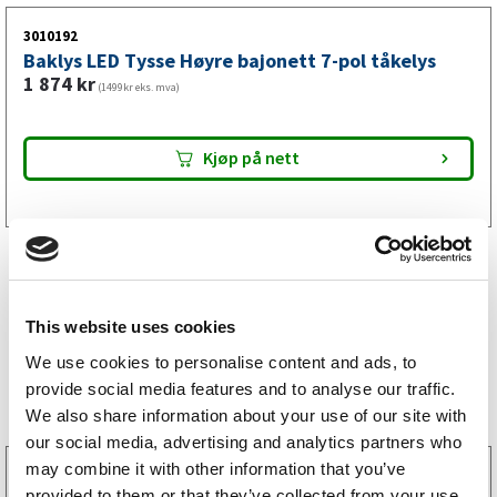
3010192
Baklys LED Tysse Høyre bajonett 7-pol tåkelys
1 874
kr
(1499kr eks. mva)
Kjøp på nett
This website uses cookies
We use cookies to personalise content and ads, to
Bestselgere
provide social media features and to analyse our traffic.
We also share information about your use of our site with
our social media, advertising and analytics partners who
may combine it with other information that you’ve
3160052
provided to them or that they’ve collected from your use