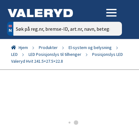
Søk
etter:
Hjem
Produkter
El-system og belysning
LED
LED Posisjonslys til tilhenger
Posisjonslys LED
Valeryd Hvit 241.5×27.5×22.8