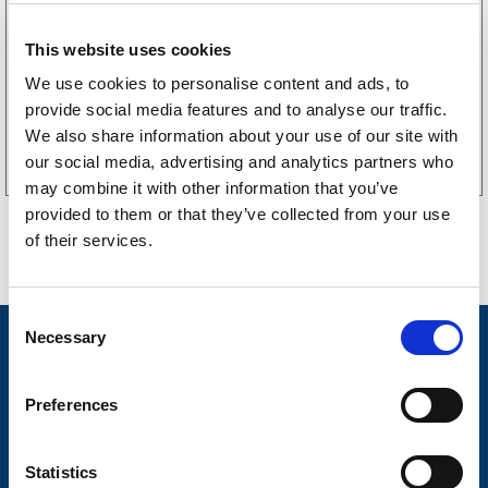
LGF skilt Selvklebende
256
kr
(205kr eks. mva)
This website uses cookies
We use cookies to personalise content and ads, to
provide social media features and to analyse our traffic.
Kjøp på nett
We also share information about your use of our site with
our social media, advertising and analytics partners who
may combine it with other information that you’ve
provided to them or that they’ve collected from your use
of their services.
C
Necessary
o
Nyheter
n
Tilhengermerke
s
Preferences
e
Tilhengerservice
n
Produkter
t
Statistics