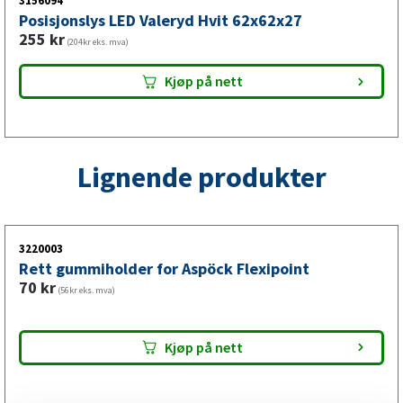
Denne LED-posisjonslykten fra VALERYD er designet for
3156094
Posisjonslys LED Valeryd Hvit 62x62x27
universell montering på tilhenger og er ideell ved utskifting
255
kr
(204kr eks. mva)
av defekt eller slitt posisjonslys. Det røde lyset sikrer god
synlighet og tilfredsstiller kravene for tilhengerbelysning.
Kjøp på nett
Lignende produkter
3220003
Rett gummiholder for Aspöck Flexipoint
70
kr
(56kr eks. mva)
Kjøp på nett