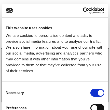
This website uses cookies
Bestselgere
We use cookies to personalise content and ads, to
provide social media features and to analyse our traffic.
We also share information about your use of our site with
our social media, advertising and analytics partners who
3160052
may combine it with other information that you’ve
LGF skilt Selvklebende
256
kr
provided to them or that they’ve collected from your use
(205kr eks. mva)
of their services.
Kjøp på nett
C
Necessary
o
n
s
Preferences