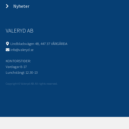
Nyheter
VALERYD AB
Lindbladsvägen 4B, 447 37 VÅRGÅRDA
info@valeryd.se
KONTORSTIDER:
Vardagar 8-17
Lunchstängt 12.30-13
Copyright © Valeryd AB. All rights reserved.