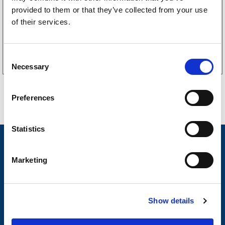
(205kr eks. mva)
provided to them or that they’ve collected from your use
of their services.
Kjøp på nett
C
Necessary
o
n
s
Preferences
e
n
t
Statistics
S
Nyheter
e
Marketing
Tilhengermerke
l
e
Tilhengerservice
c
Produkter
Show details
t
i
Spørsmål og svar