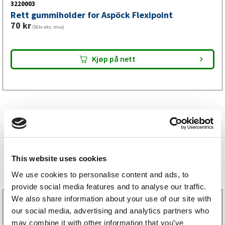
3220003
Rett gummiholder for Aspöck Flexipoint
70
kr
(56kr eks. mva)
Kjøp på nett
Bestselgere
This website uses cookies
We use cookies to personalise content and ads, to
provide social media features and to analyse our traffic.
We also share information about your use of our site with
3160052
our social media, advertising and analytics partners who
LGF skilt Selvklebende
may combine it with other information that you’ve
256
kr