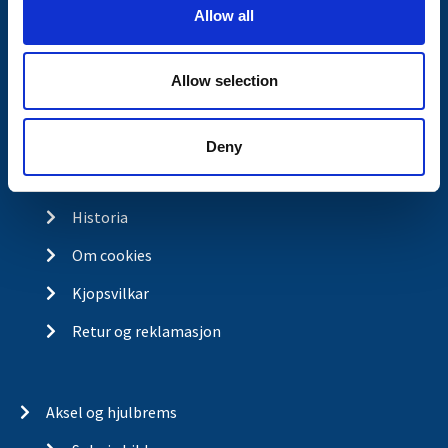
o
Allow all
n
Butikkonsept
Kontakt
Allow selection
Kontakt
Om Valeryd
Deny
Visjon
Historia
Om cookies
Kjopsvilkar
Retur og reklamasjon
Aksel og hjulbrems