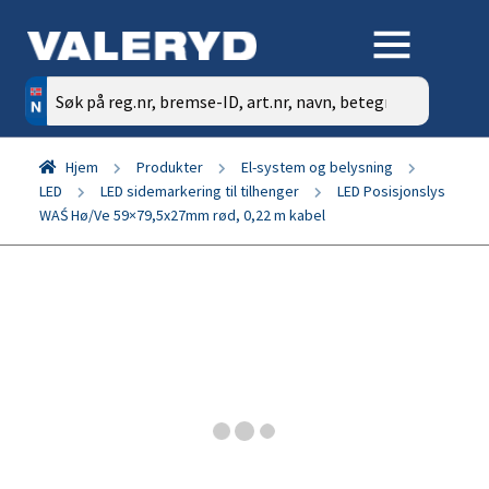
Søk
etter:
Hjem
Produkter
El-system og belysning
LED
LED sidemarkering til tilhenger
LED Posisjonslys
WAŚ Hø/Ve 59×79,5x27mm rød, 0,22 m kabel