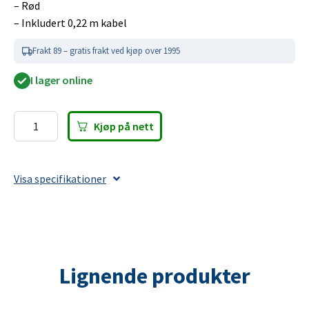
– Rød
– Inkludert 0,22 m kabel
Frakt 89 – gratis frakt ved kjøp over 1995
I lager online
Kjøp på nett
LED
Posisjonslys
WAŚ
Visa specifikationer
Hø/Ve
59x79,5x27mm
rød,
0,22
m
Lignende produkter
kabel
antall