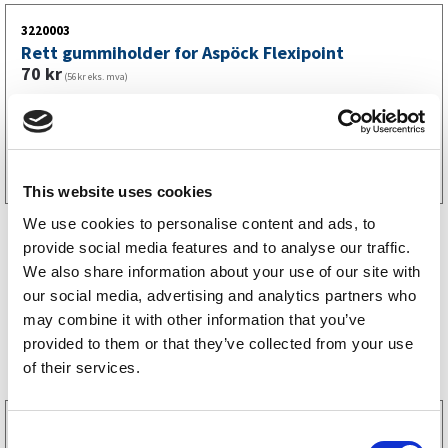
3220003
Rett gummiholder for Aspöck Flexipoint
70
kr
(56kr eks. mva)
Kjøp på nett
This website uses cookies
We use cookies to personalise content and ads, to
provide social media features and to analyse our traffic.
We also share information about your use of our site with
our social media, advertising and analytics partners who
may combine it with other information that you’ve
Bestselgere
provided to them or that they’ve collected from your use
of their services.
3160052
C