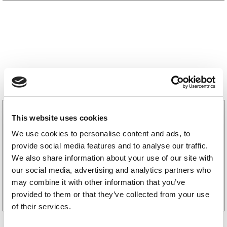
Bestselgere
3160052
This website uses cookies
LGF skilt Selvklebende
We use cookies to personalise content and ads, to
256
kr
(205kr eks. mva)
provide social media features and to analyse our traffic.
We also share information about your use of our site with
our social media, advertising and analytics partners who
Kjøp på nett
may combine it with other information that you’ve
provided to them or that they’ve collected from your use
of their services.