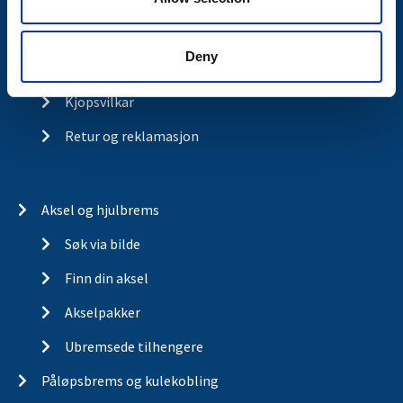
Historia
Deny
Om cookies
Kjopsvilkar
Retur og reklamasjon
Aksel og hjulbrems
Søk via bilde
Finn din aksel
Akselpakker
Ubremsede tilhengere
Påløpsbrems og kulekobling