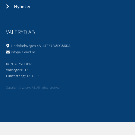
Nyheter
VALERYD AB
Lindbladsvägen 4B, 447 37 VÅRGÅRDA
info@valeryd.se
KONTORSTIDER:
Vardagar 8-17
Lunchstängt 12.30-13
Copyright © Valeryd AB. All rights reserved.