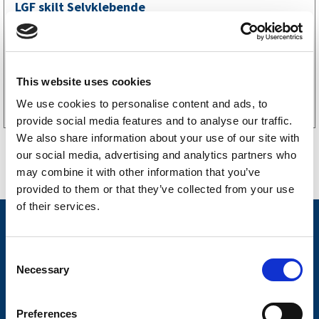
LGF skilt Selvklebende
256
kr
(205kr eks. mva)
This website uses cookies
Kjøp på nett
We use cookies to personalise content and ads, to
provide social media features and to analyse our traffic.
We also share information about your use of our site with
our social media, advertising and analytics partners who
may combine it with other information that you’ve
provided to them or that they’ve collected from your use
of their services.
Nyheter
Tilhengermerke
C
Necessary
o
Tilhengerservice
n
Produkter
s
Preferences