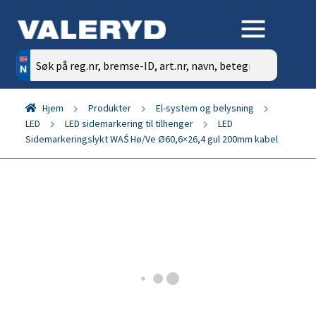
Søk
etter:
Hjem
Produkter
El-system og belysning
LED
LED sidemarkering til tilhenger
LED
Sidemarkeringslykt WAŚ Hø/Ve Ø60,6×26,4 gul 200mm kabel