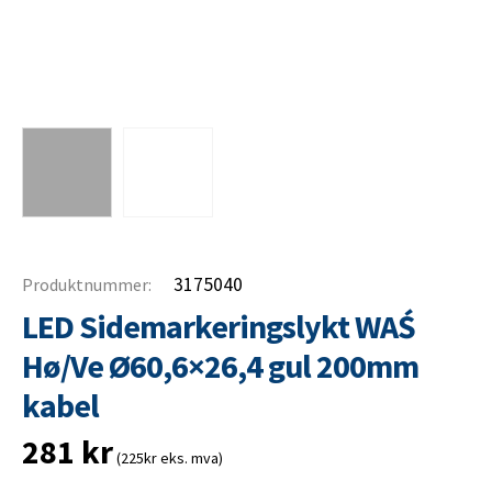
3175040
Produktnummer:
LED Sidemarkeringslykt WAŚ
Hø/Ve Ø60,6×26,4 gul 200mm
kabel
281
kr
(225kr eks. mva)