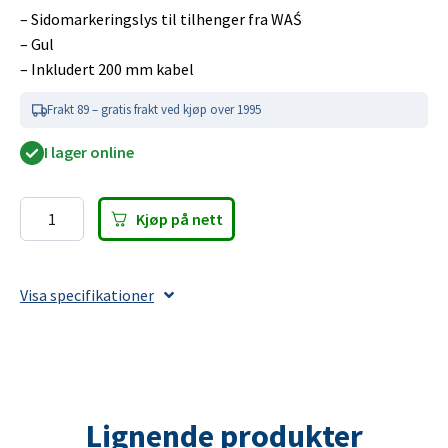
– Sidomarkeringslys til tilhenger fra WAŚ
– Gul
– Inkludert 200 mm kabel
Frakt 89 – gratis frakt ved kjøp over 1995
I lager online
Kjøp på nett
LED
Sidemarkeringslykt
WAŚ
Visa specifikationer
Hø/Ve
Ø60,6x26,4
gul
200mm
kabel
Lignende produkter
antall