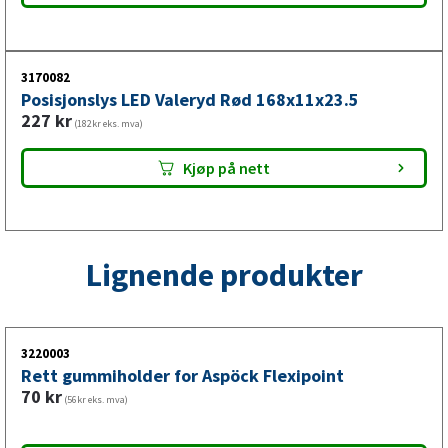
Dette sidemarkeringslyset LED for tilhenger brukes til å
tydeliggjøre tilhengerens lengde og konturer sett fra
siden, noe som gjør kjøretøyet lettere å oppfatte i
3170082
trafikken. Gjennom tydelig sidemarkeringslys forbedres
Posisjonslys LED Valeryd Rød 168x11x23.5
orienteringen for andre trafikanter ved for eksempel
227
kr
(182kr eks. mva)
møter, forbikjøringer og kjøring i mørke.
Kjøp på nett
Lignende produkter
3220003
Rett gummiholder for Aspöck Flexipoint
70
kr
(56kr eks. mva)