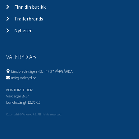
Finn din butikk
Trailerbrands
Nyheter
VALERYD AB
Lindbladsvägen 4B, 447 37 VÅRGÅRDA
info@valeryd.se
KONTORSTIDER:
Vardagar 8-17
Lunchstängt 12.30-13
Copyright © Valeryd AB. All rights reserved.