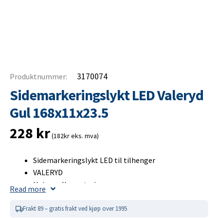
3170074
Produktnummer:
Sidemarkeringslykt LED Valeryd
Gul 168x11x23.5
228
kr
(182kr eks. mva)
Sidemarkeringslykt LED til tilhenger
VALERYD
Universell montering
Read more
Integrert refleks
12–36 V
Frakt 89 – gratis frakt ved kjøp over 1995