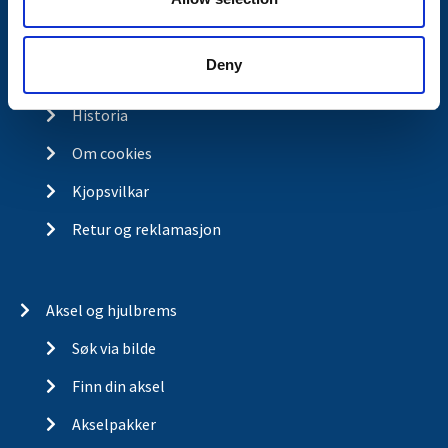
Kontakt
Om Valeryd
Deny
Visjon
Historia
Om cookies
Kjopsvilkar
Retur og reklamasjon
Aksel og hjulbrems
Søk via bilde
Finn din aksel
Akselpakker