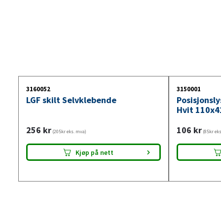
3160052
3150001
LGF skilt Selvklebende
Posisjonsl
Hvit 110x4
256
kr
106
kr
(205kr eks. mva)
(85kr ek
Kjøp på nett