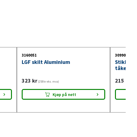
3160051
3099018
LGF skilt Aluminium
Stikkont
tåkelysb
323
kr
215
kr
(258kr eks. mva)
(172
Kjøp på nett