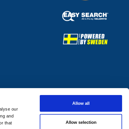
Allow all
alyse our
ing and
Allow selection
r that