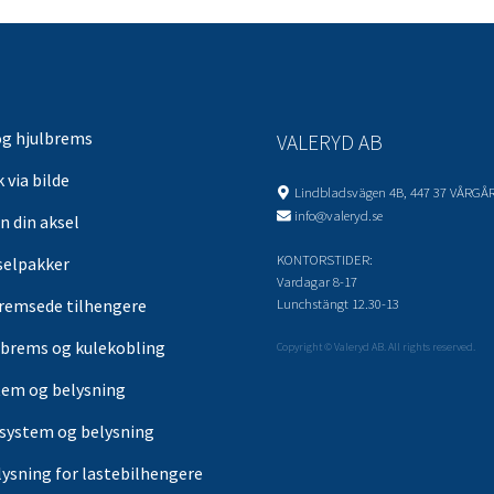
og hjulbrems
VALERYD AB
 via bilde
Lindbladsvägen 4B, 447 37 VÅRGÅ
info@valeryd.se
n din aksel
KONTORSTIDER:
selpakker
Vardagar 8-17
Lunchstängt 12.30-13
remsede tilhengere
brems og kulekobling
Copyright © Valeryd AB. All rights reserved.
tem og belysning
-system og belysning
lysning for lastebilhengere