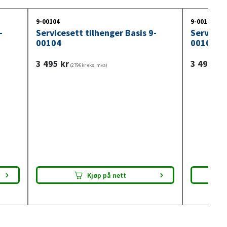
9-00104
9-00105
-
Servicesett tilhenger Basis 9-
Servicese
00104
00105
3 495
kr
3 495
kr
(2796kr eks. mva)
(
Kjøp på nett