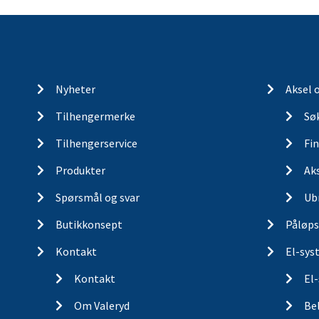
Nyheter
Aksel 
Tilhengermerke
Søk
Tilhengerservice
Fin
Produkter
Ak
Spørsmål og svar
Ub
Butikkonsept
Påløps
Kontakt
El-sys
Kontakt
El
Om Valeryd
Be