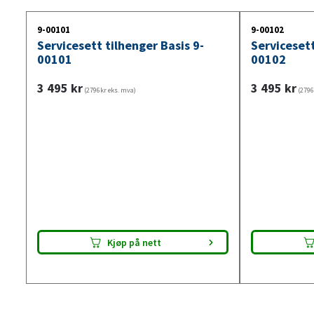
9-00101
9-00102
Servicesett tilhenger Basis 9-
Servicesett
00101
00102
3 495
kr
3 495
kr
(2796kr eks. mva)
(2796
Kjøp på nett