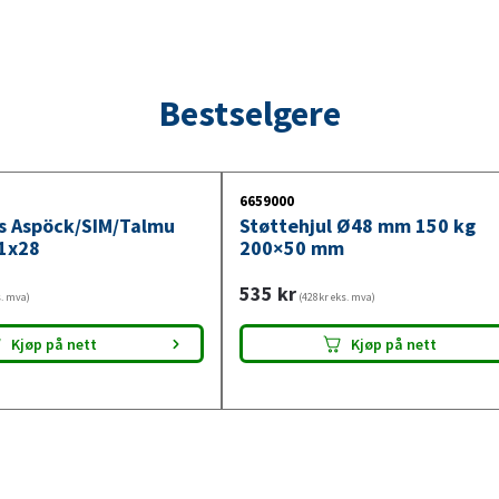
Bestselgere
6659000
ys Aspöck/SIM/Talmu
Støttehjul Ø48 mm 150 kg
1x28
200×50 mm
535
kr
s. mva)
(428kr eks. mva)
Kjøp på nett
Kjøp på nett