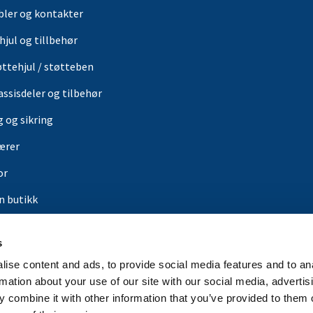
bler og kontakter
hjul og tillbehør
øttehjul / støtteben
assisdeler og tilbehør
g og sikring
ærer
or
in butikk
rbrands
s
er
ise content and ads, to provide social media features and to an
rmation about your use of our site with our social media, advertis
 combine it with other information that you’ve provided to them o