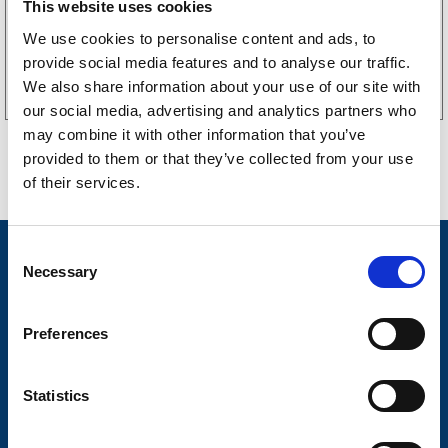
This website uses cookies
We use cookies to personalise content and ads, to
Kjøp på nett
provide social media features and to analyse our traffic.
We also share information about your use of our site with
our social media, advertising and analytics partners who
may combine it with other information that you’ve
provided to them or that they’ve collected from your use
of their services.
C
Nyheter
Necessary
o
Tilhengermerke
n
s
Tilhengerservice
Preferences
e
Produkter
n
t
Statistics
Spørsmål og svar
S
e
Butikkonsept