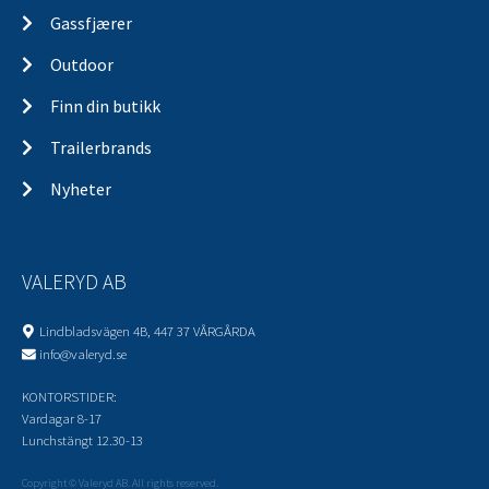
Gassfjærer
Outdoor
Finn din butikk
Trailerbrands
Nyheter
VALERYD AB
Lindbladsvägen 4B, 447 37 VÅRGÅRDA
info@valeryd.se
KONTORSTIDER:
Vardagar 8-17
Lunchstängt 12.30-13
Copyright © Valeryd AB. All rights reserved.