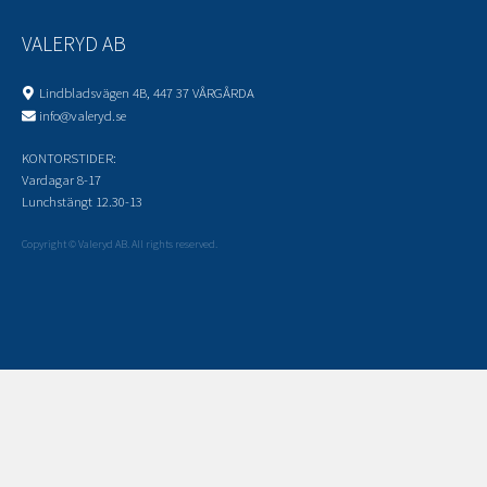
VALERYD AB
Lindbladsvägen 4B, 447 37 VÅRGÅRDA
info@valeryd.se
KONTORSTIDER:
Vardagar 8-17
Lunchstängt 12.30-13
Copyright © Valeryd AB. All rights reserved.