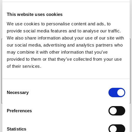
This website uses cookies
Bestselgere
We use cookies to personalise content and ads, to
provide social media features and to analyse our traffic.
We also share information about your use of our site with
our social media, advertising and analytics partners who
3160052
may combine it with other information that you’ve
LGF skilt Selvklebende
256
kr
provided to them or that they’ve collected from your use
(205kr eks. mva)
of their services.
Kjøp på nett
C
Necessary
o
n
s
Preferences
e
n
t
Statistics