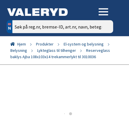
Søk
etter:
Hjem
Produkter
El-system og belysning
Belysning
Lykteglass til tilhenger
Reserveglass
baklys Ajba 108x103x14 trekammerlykt til 3010036