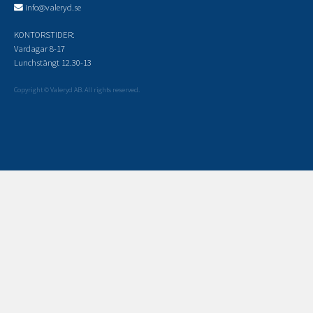
info@valeryd.se
KONTORSTIDER:
Vardagar 8-17
Lunchstängt 12.30-13
Copyright © Valeryd AB. All rights reserved.