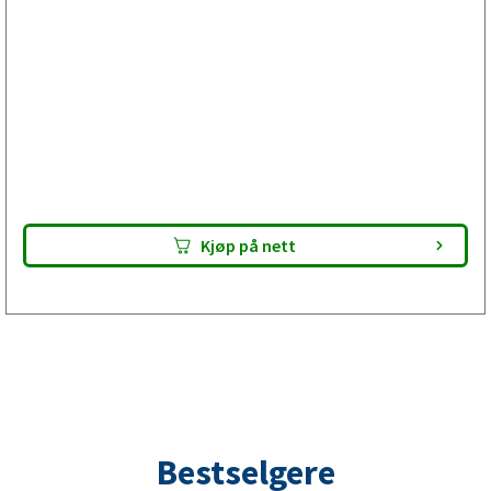
Bremseservice med
bremseprommelskifte før
etterkontroll av din tilhenger
Velg Plus hvis EU-kontrollprotokollen viser merknad på
bremsepommelen, men bremseskjolden er heil.
Bremseskoane er E-godkjent. Levér pakken til din verkstad
– de utfører bremseservicen og gjør din tilhenger klar for
EU-kontroll. Kontroller alltid passform før montering.
Kjøp på nett
Bestselgere