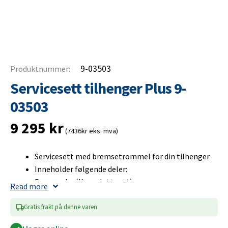
9-03503
Produktnummer:
Servicesett tilhenger Plus 9-
03503
9 295
kr
(7436kr eks. mva)
Servicesett med bremsetrommel for din tilhenger
Inneholder følgende deler:
Bremsesko (Komplett sett)
Read more
Bremsetrommel (Inkl. hjullager)
Hjulkapsel
Gratis frakt på denne varen
Hjulbolt