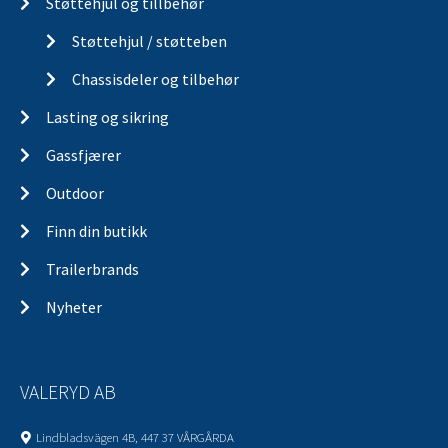
Støttehjul og tillbehør
Støttehjul / støtteben
Chassisdeler og tilbehør
Lasting og sikring
Gassfjærer
Outdoor
Finn din butikk
Trailerbrands
Nyheter
VALERYD AB
Lindbladsvägen 4B, 447 37 VÅRGÅRDA