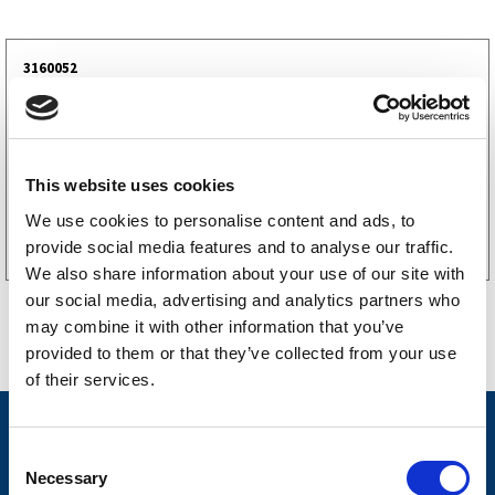
3160052
LGF skilt Selvklebende
256
kr
(205kr eks. mva)
This website uses cookies
Kjøp på nett
We use cookies to personalise content and ads, to
provide social media features and to analyse our traffic.
We also share information about your use of our site with
our social media, advertising and analytics partners who
may combine it with other information that you’ve
provided to them or that they’ve collected from your use
of their services.
Nyheter
C
Tilhengermerke
Necessary
o