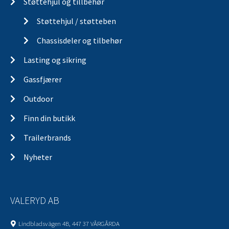
Støttehjul og tillbehør
Støttehjul / støtteben
Chassisdeler og tilbehør
Lasting og sikring
Gassfjærer
Outdoor
Finn din butikk
Trailerbrands
Nyheter
VALERYD AB
Lindbladsvägen 4B, 447 37 VÅRGÅRDA