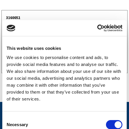
3160052
LGF skilt Selvklebende
256
kr
(205kr eks. mva)
This website uses cookies
Kjøp på nett
We use cookies to personalise content and ads, to
provide social media features and to analyse our traffic.
We also share information about your use of our site with
our social media, advertising and analytics partners who
may combine it with other information that you’ve
provided to them or that they’ve collected from your use
of their services.
Nyheter
C
Tilhengermerke
Necessary
o