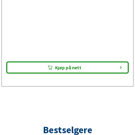
Bremseservice med
bremseprommelskifte før
etterkontroll av din tilhenger
Velg Plus hvis EU-kontrollprotokollen viser merknad på
bremsepommelen, men bremseskjolden er heil.
Bremseskoane er E-godkjent. Levér pakken til din verkstad
– de utfører bremseservicen og gjør din tilhenger klar for
EU-kontroll. Kontroller alltid passform før montering.
Kjøp på nett
Bestselgere