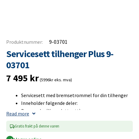
9-03701
Produktnummer:
Servicesett tilhenger Plus 9-
03701
7 495
kr
(5996kr eks. mva)
Servicesett med bremsetrommel for din tilhenger
Inneholder følgende deler:
Bremsesko (Komplett sett)
Read more
Bremsetrommel (Inkl. hjullager)
Hjulkapsel
Gratis frakt på denne varen
Hjulbolt