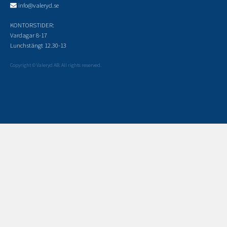
info@valeryd.se
KONTORSTIDER:
Vardagar 8-17
Lunchstängt 12.30-13
Copyright © Valeryd AB. All rights reserved.