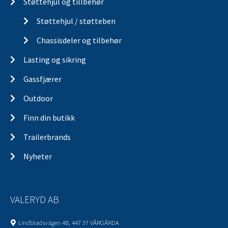
Støttehjul og tillbehør
Støttehjul / støtteben
Chassisdeler og tilbehør
Lasting og sikring
Gassfjærer
Outdoor
Finn din butikk
Trailerbrands
Nyheter
VALERYD AB
Lindbladsvägen 4B, 447 37 VÅRGÅRDA