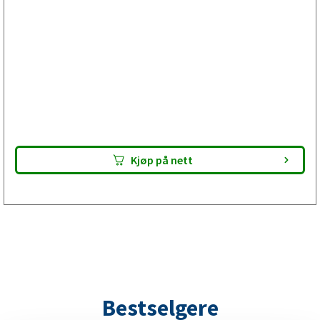
Bra valg hvis slepen har hatt gjentakende bremseproblem
eller hjullageret har måttet byttes tidligere. Bremseskoen
er E-godkjent. Lever pakken til din verkstad – de utfører
bremsservicen og gjør din tilhenger klar for besiktning.
Kontroller alltid passform før montering.
Kjøp på nett
Bestselgere