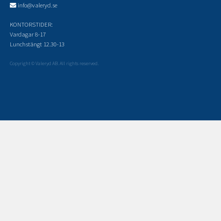
info@valeryd.se
KONTORSTIDER:
Vardagar 8-17
Lunchstängt 12.30-13
Copyright © Valeryd AB. All rights reserved.