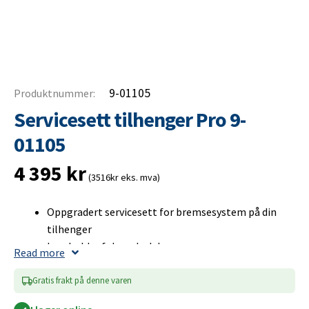
9-01105
Produktnummer:
Servicesett tilhenger Pro 9-
01105
4 395
kr
(3516kr eks. mva)
Oppgradert servicesett for bremsesystem på din
tilhenger
Inneholder følgende deler:
Read more
Bremsesko (Komplett sett)
Hjullager
Gratis frakt på denne varen
Seegerring