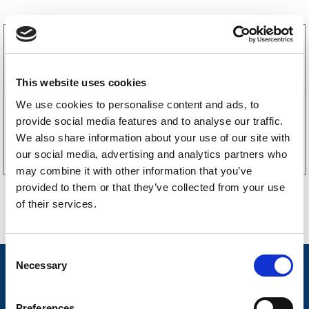
3160052
LGF skilt Selvklebende
256
kr
(205kr eks. mva)
This website uses cookies
We use cookies to personalise content and ads, to
provide social media features and to analyse our traffic.
Kjøp på nett
We also share information about your use of our site with
our social media, advertising and analytics partners who
may combine it with other information that you’ve
provided to them or that they’ve collected from your use
of their services.
C
Necessary
o
Nyheter
n
Tilhengermerke
s
Preferences