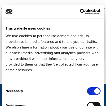
3160052
LGF skilt Selvklebende
256
kr
(205kr eks. mva)
This website uses cookies
We use cookies to personalise content and ads, to
provide social media features and to analyse our traffic.
Kjøp på nett
We also share information about your use of our site with
our social media, advertising and analytics partners who
may combine it with other information that you’ve
provided to them or that they’ve collected from your use
of their services.
C
Necessary
o
Nyheter
n
Tilhengermerke
s
Preferences