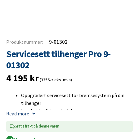
9-01302
Produktnummer:
Servicesett tilhenger Pro 9-
01302
4 195
kr
(3356kr eks. mva)
Oppgradert servicesett for bremsesystem på din
tilhenger
Inneholder følgende deler:
Read more
Bremsesko (Komplett sett)
Hjullager
Gratis frakt på denne varen
Seegerring