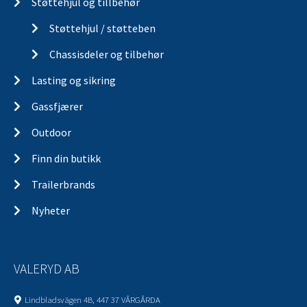
Støttehjul og tillbehør
Støttehjul / støtteben
Chassisdeler og tilbehør
Lasting og sikring
Gassfjærer
Outdoor
Finn din butikk
Trailerbrands
Nyheter
VALERYD AB
Lindbladsvägen 4B, 447 37 VÅRGÅRDA