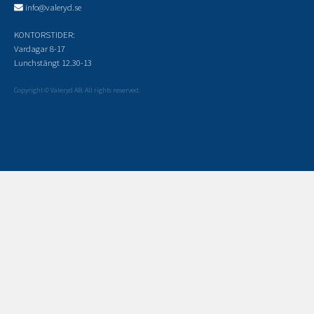
info@valeryd.se
KONTORSTIDER:
Vardagar 8-17
Lunchstängt 12.30-13
Copyright © Valeryd AB. All rights reserved.