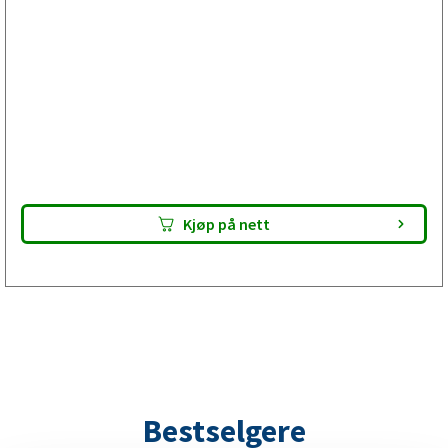
Bra valg hvis slepen har hatt gjentakende bremseproblem
eller hjullageret har måttet byttes tidligere. Bremseskoen
er E-godkjent. Lever pakken til din verkstad – de utfører
bremsservicen og gjør din tilhenger klar for besiktning.
Kontroller alltid passform før montering.
Kjøp på nett
Bestselgere