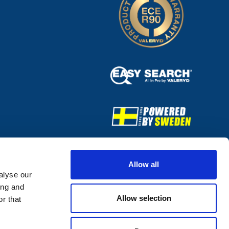
Allow all
alyse our
ing and
Allow selection
r that