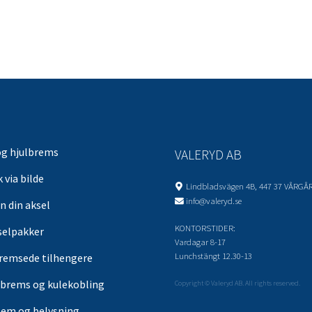
og hjulbrems
VALERYD AB
 via bilde
Lindbladsvägen 4B, 447 37 VÅRGÅ
info@valeryd.se
n din aksel
KONTORSTIDER:
selpakker
Vardagar 8-17
Lunchstängt 12.30-13
remsede tilhengere
brems og kulekobling
Copyright © Valeryd AB. All rights reserved.