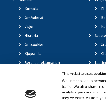
Kontakt
El-sys
Kontakt
El
Om Valeryd
Be
Visjon
Ka
Historia
Støtte
Om cookies
St
Kjopsvilkar
Ch
Retur og reklamasjon
Lastin
This website uses cookie
Gassfj
We use cookies to personal
Outdo
traffic. We also share info
analytics partners who may
Finn d
they’ve collected from your
Traile