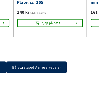
Plate. cc=105
mm med 
140
kr
161
kr
(112kr eks. mva)
(129
Tilgjengelig i
33 butikker
Tilg
Kjøp på nett
Bålsta Släpet AB reservedeler