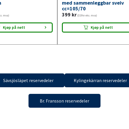
m
med sammenleggbar sveiv
cc=105/70
399
kr
ks. mva)
(319kr eks. mva)
gelig i
42 butikker
Tilgjengelig i
15 butikker
Kjøp på nett
Kjøp på nett
Sävsjösläpet reservedeler
Kylingekärran reservedeler
Br. Fransson reservedeler