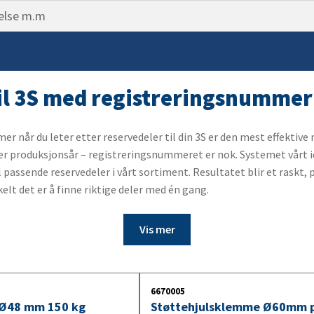
Belysning for lastebilhengere
ning
ngsåk
10. Vinsj
pp
stang
markering
ampe
11. Båthenger tilbehør
ngsdeler
sk
 & Tåkelys
 reimer og haker
er
gasin
ass
til 3S med registreringsnummer
sko
brems
fleks varselstrekant
t
ingsbremsspak
 når du leter etter reservedeler til din 3S er den mest effektive 
ller produksjonsår – registreringsnummeret er nok. Systemet vårt i
der
belg
ngssett
passende reservedeler i vårt sortiment. Resultatet blir et raskt, 
skjold
ling / kulehanske
ett
elt det er å finne riktige deler med én gang.
ter
ofwire
ter
ysning
Vis mer
 tilhengeraksel
s
et tilhengeraksel
belysning
6670005
 Ø48 mm 150 kg
Støttehjulsklemme Ø60mm p