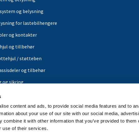
tem og belysning
-system og belysning
lysning for lastebilhengere
bler og kontakter
hjul og tillbehør
øttehjul / støtteben
assisdeler og tilbehør
g og sikring
s
ærer
ise content and ads, to provide social media features and to an
or
rmation about your use of our site with our social media, advertis
 combine it with other information that you’ve provided to them o
in butikk
 use of their services.
rbrands