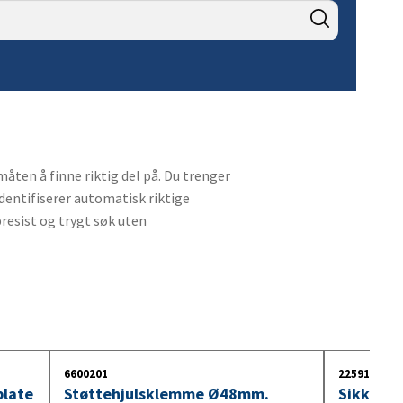
9. Kabler og kontakter for
lastebilhengere
10. Innebelysning
11. Lyspære 24V
måten å finne riktig del på. Du trenger
dentifiserer automatisk riktige
presist og trygt søk uten
6600201
2259100
late
Støttehjulsklemme Ø48mm.
Sikkerhe