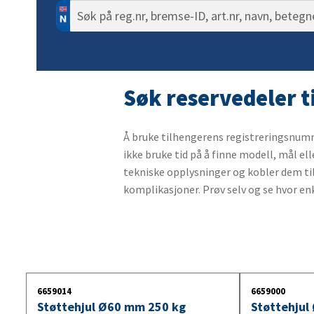
Søk
10. Navtet
10. Utjevni
10. Skiltlys
10. Vinsj
etter:
11. Akselta
11. Bremse
11. Bredde
12. Laster
12. Justeri
12. Strekkfi
12. Backlys
13. Kroker,
13. Nokkdel
13. Fjærma
13. Lyktegl
Søk reservedeler 
14. Bremse
14. Påløps
14. Skilt re
15. Fjærset
15. Parker
15. Refleks
Å bruke tilhengerens registreringsnummer
ikke bruke tid på å finne modell, mål e
16. Ekspan
16. Gummi
16. Belysni
tekniske opplysninger og kobler dem til 
17. Bremse
17. Kulekob
17. Lyktebr
komplikasjoner. Prøv selv og se hvor enk
18. Hjulmut
18. Katastr
18. Lyspære
19. Hjulbol
19. Innebel
20. Bremset
20. Varselly
21. Ubrems
21. Arbeids
6659014
6659000
22. Tåkelys
Støttehjul Ø60 mm 250 kg
Støttehjul