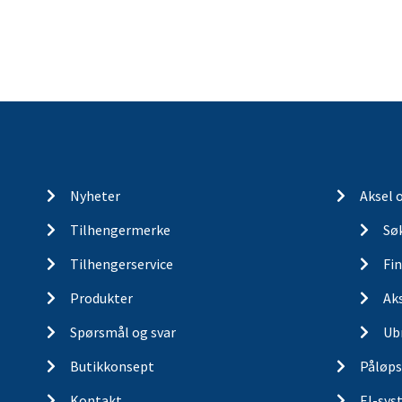
Nyheter
Aksel 
Tilhengermerke
Søk
Tilhengerservice
Fin
Produkter
Ak
Spørsmål og svar
Ub
Butikkonsept
Påløps