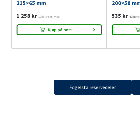
215×65 mm
200×50 m
1 258
kr
535
kr
(1006kr eks. mva)
(428kr e
Tilgjengelig i
19 butikker
Tilgjen
Kjøp på nett
Fogelsta reservedeler