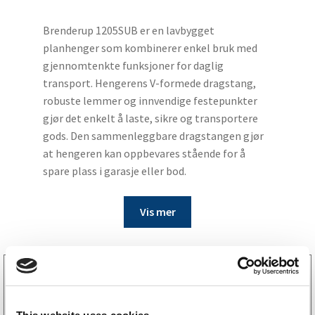
Brenderup 1205SUB er en lavbygget
planhenger som kombinerer enkel bruk med
gjennomtenkte funksjoner for daglig
transport. Hengerens V-formede dragstang,
robuste lemmer og innvendige festepunkter
gjør det enkelt å laste, sikre og transportere
gods. Den sammenleggbare dragstangen gjør
at hengeren kan oppbevares stående for å
spare plass i garasje eller bod.
Vis mer
6659014
Støttehjul Ø60 mm 250 kg 215×65 mm
1 258
kr
(1006kr eks. mva)