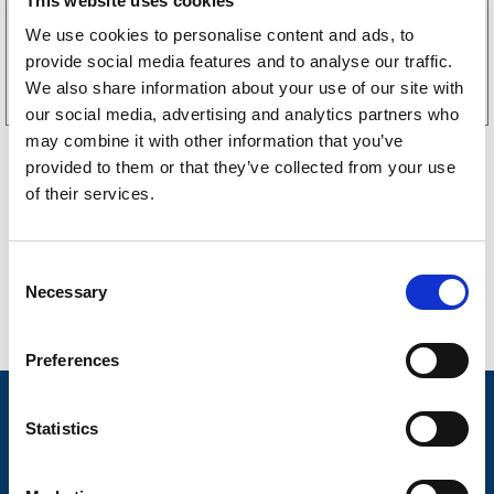
This website uses cookies
We use cookies to personalise content and ads, to
Kjøp på nett
provide social media features and to analyse our traffic.
We also share information about your use of our site with
our social media, advertising and analytics partners who
may combine it with other information that you’ve
provided to them or that they’ve collected from your use
of their services.
C
Necessary
o
n
s
Preferences
e
n
Nyheter
t
Statistics
Tilhengermerke
S
e