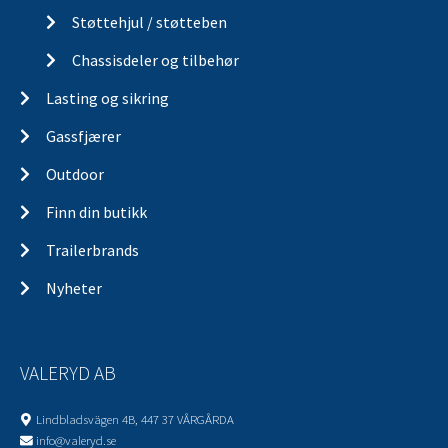
Støttehjul / støtteben
Chassisdeler og tilbehør
Lasting og sikring
Gassfjærer
Outdoor
Finn din butikk
Trailerbrands
Nyheter
VALERYD AB
Lindbladsvägen 4B, 447 37 VÅRGÅRDA
info@valeryd.se