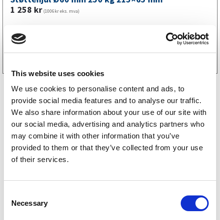
1 258
kr
(1006kr eks. mva)
Kjøp på nett
This website uses cookies
We use cookies to personalise content and ads, to
provide social media features and to analyse our traffic.
We also share information about your use of our site with
our social media, advertising and analytics partners who
may combine it with other information that you’ve
Fogelsta reservedeler
provided to them or that they’ve collected from your use
of their services.
Tiki reservedeler
Tysse reservedeler
C
Necessary
o
Gaupen reservedeler
n