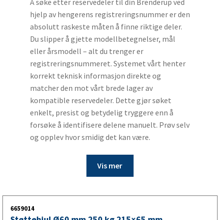
Å søke etter reservedeler til din Brenderup ved
hjelp av hengerens registreringsnummer er den
absolutt raskeste måten å finne riktige deler.
Du slipper å gjette modellbetegnelser, mål
eller årsmodell – alt du trenger er
registreringsnummeret. Systemet vårt henter
korrekt teknisk informasjon direkte og
matcher den mot vårt brede lager av
kompatible reservedeler. Dette gjør søket
enkelt, presist og betydelig tryggere enn å
forsøke å identifisere delene manuelt. Prøv selv
og opplev hvor smidig det kan være.
Vis mer
6659014
Støttehjul Ø60 mm 250 kg 215×65 mm