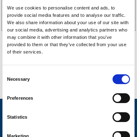
We use cookies to personalise content and ads, to
Tilgjengelig i
19 butikker
provide social media features and to analyse our traffic.
We also share information about your use of our site with
Kjøp på nett
our social media, advertising and analytics partners who
may combine it with other information that you’ve
provided to them or that they’ve collected from your use
of their services.
C
Necessary
o
n
s
Preferences
e
n
Nyheter
t
Statistics
S
Tilhengermerke
e
Marketing