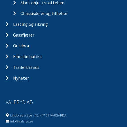
Støttehjul / støtteben
Chassisdeler og tilbehør
Lasting og sikring
Gassfjærer
Outdoor
Finn din butikk
Trailerbrands
Nyheter
VALERYD AB
Lindbladsvägen 4B, 447 37 VÅRGÅRDA
info@valeryd.se