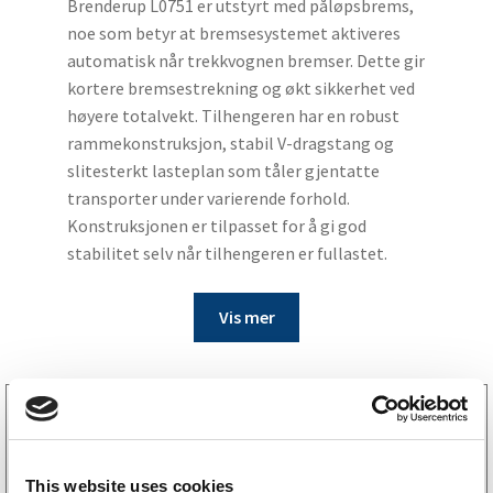
Brenderup L0751 er utstyrt med påløpsbrems,
noe som betyr at bremsesystemet aktiveres
automatisk når trekkvognen bremser. Dette gir
kortere bremsestrekning og økt sikkerhet ved
høyere totalvekt. Tilhengeren har en robust
rammekonstruksjon, stabil V-dragstang og
slitesterkt lasteplan som tåler gjentatte
transporter under varierende forhold.
Konstruksjonen er tilpasset for å gi god
stabilitet selv når tilhengeren er fullastet.
Vis mer
6659014
Støttehjul Ø60 mm 250 kg 215×65 mm
1 258
kr
(1006kr eks. mva)
This website uses cookies