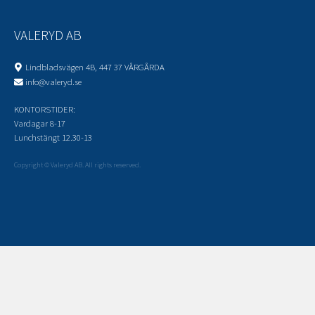
VALERYD AB
Lindbladsvägen 4B, 447 37 VÅRGÅRDA
info@valeryd.se
KONTORSTIDER:
Vardagar 8-17
Lunchstängt 12.30-13
Copyright © Valeryd AB. All rights reserved.