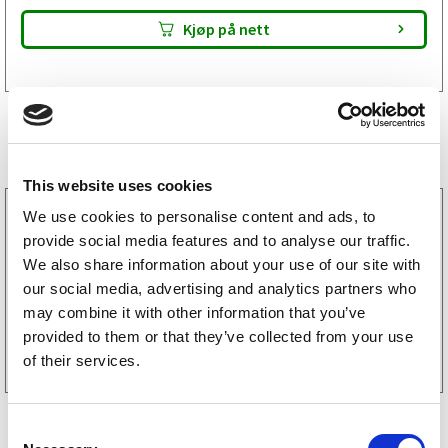
Kjøp på nett
Lignende produkter
This website uses cookies
1020100
We use cookies to personalise content and ads, to
Akselpakke til tilhenger Knott 1050 kg 1000/1450
provide social media features and to analyse our traffic.
4×100
We also share information about your use of our site with
16 631
kr
(13305kr eks. mva)
our social media, advertising and analytics partners who
may combine it with other information that you’ve
Kjøp på nett
provided to them or that they’ve collected from your use
of their services.
C