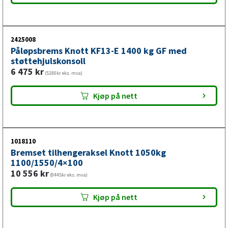
Komplett bremset aksel med
påløpsbrems og bremsestang
2425008
Påløpsbrems Knott KF13-E 1400 kg GF med
Å kjøpe en komplett pakke er smartere enn å kjøpe deler
støttehjulskonsoll
separat – du får garantert kompatibilitet, riktig montering
6 475
kr
(5180kr eks. mva)
og optimal bremseytelses på din enkeltaksel-tilhenger fra
dag én.
Kjøp på nett
1018110
Bremset tilhengeraksel Knott 1050kg
1100/1550/4×100
10 556
kr
(8445kr eks. mva)
Kjøp på nett