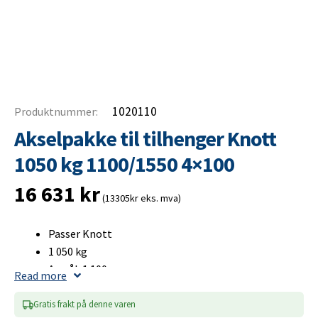
1020110
Produktnummer:
Akselpakke til tilhenger Knott
1050 kg 1100/1550 4×100
16 631
kr
(13305kr eks. mva)
Passer Knott
1 050 kg
A-mål: 1 100 mm
Read more
B-mål: 1 550 mm
Bultcirkel 4×100
Gratis frakt på denne varen