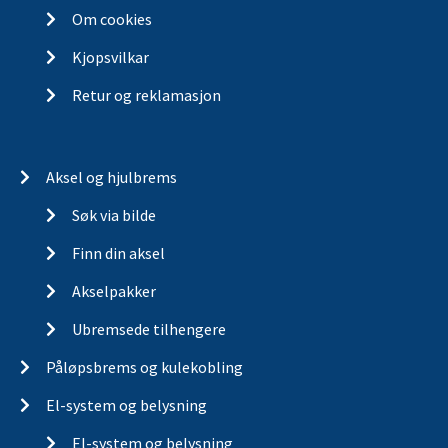
Om cookies
Kjopsvilkar
Retur og reklamasjon
Aksel og hjulbrems
Søk via bilde
Finn din aksel
Akselpakker
Ubremsede tilhengere
Påløpsbrems og kulekobling
El-system og belysning
El-system og belysning