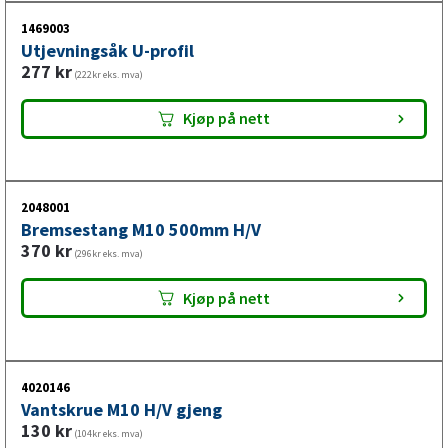
1469003
Utjevningsåk U-profil
277
kr
(222kr eks. mva)
Kjøp på nett
2048001
Bremsestang M10 500mm H/V
370
kr
(296kr eks. mva)
Kjøp på nett
4020146
Vantskrue M10 H/V gjeng
130
kr
(104kr eks. mva)