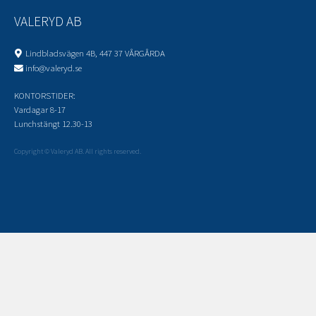
VALERYD AB
Lindbladsvägen 4B, 447 37 VÅRGÅRDA
info@valeryd.se
KONTORSTIDER:
Vardagar 8-17
Lunchstängt 12.30-13
Copyright © Valeryd AB. All rights reserved.