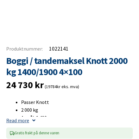
1022141
Produktnummer:
Boggi / tandemaksel Knott 2000
kg 1400/1900 4×100
24 730
kr
(19784kr eks. mva)
Passer Knott
2 000 kg
A-mål: 1 400 mm
Read more
B-mål: 1 900 mm
Bultcirkel 4×100
Gratis frakt på denne varen