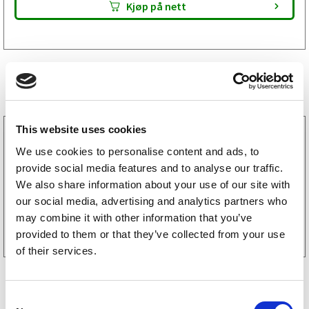
Kjøp på nett
Lignende produkter
This website uses cookies
1020100
Akselpakke til tilhenger Knott 1050 kg 1000/1450
We use cookies to personalise content and ads, to
4×100
provide social media features and to analyse our traffic.
16 631
kr
(13305kr eks. mva)
We also share information about your use of our site with
our social media, advertising and analytics partners who
Kjøp på nett
may combine it with other information that you’ve
provided to them or that they’ve collected from your use
of their services.
C