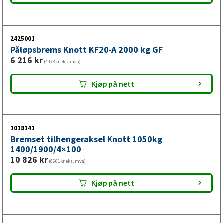
Boggianlegg og tandemaksler for
tilhenger
2425001
Påløpsbrems Knott KF20-A 2000 kg GF
Å kjøpe et komplett boggianlegg betyr at alle
6 216
kr
komponenter—fjæring, akselstammer, bremser og
(4973kr eks. mva)
hjullager—fungerer som ett integrert system. Det er langt
Kjøp på nett
mer kostnadseffektivt og pålitelig enn å bytte enkeltdeler
over tid.
1018141
Bremset tilhengeraksel Knott 1050kg
1400/1900/4×100
10 826
kr
(8661kr eks. mva)
Kjøp på nett