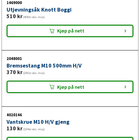
1469000
Utjevningsåk Knott Boggi
510
kr
(408kr eks. mva)
Kjøp på nett
2048001
Bremsestang M10 500mm H/V
370
kr
(296kr eks. mva)
Kjøp på nett
4020146
Vantskrue M10 H/V gjeng
130
kr
(104kr eks. mva)