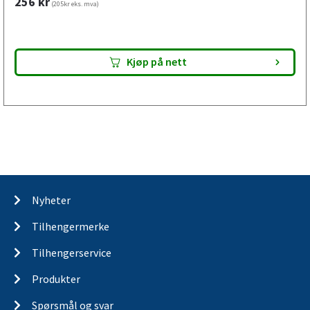
256
kr
(205kr eks. mva)
Kjøp på nett
Nyheter
Tilhengermerke
Tilhengerservice
Produkter
Spørsmål og svar