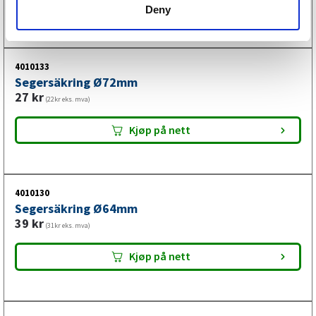
Kjøp på nett
Deny
4010133
Segersäkring Ø72mm
27
kr
(22kr eks. mva)
Kjøp på nett
4010130
Segersäkring Ø64mm
39
kr
(31kr eks. mva)
Kjøp på nett