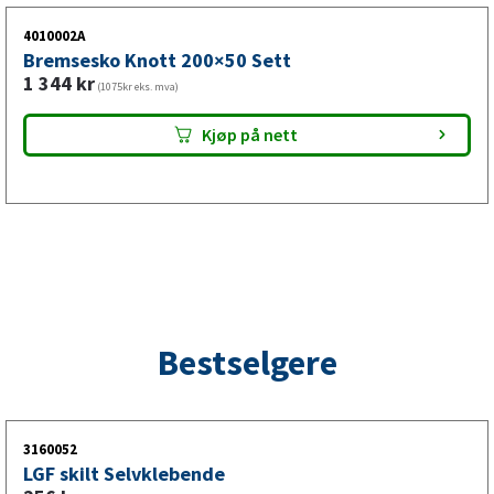
4010002A
Bremsesko Knott 200×50 Sett
1 344
kr
(1075kr eks. mva)
Kjøp på nett
Bestselgere
3160052
LGF skilt Selvklebende