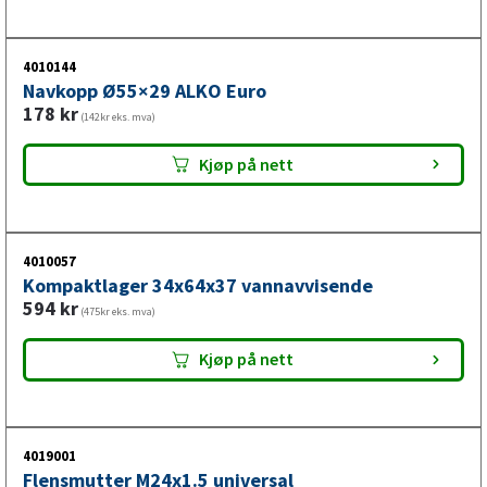
Se vår monteringsfilm for ALKO-bremser
4010144
Navkopp Ø55×29 ALKO Euro
178
kr
(142kr eks. mva)
Kjøp på nett
4010057
Kompaktlager 34x64x37 vannavvisende
594
kr
(475kr eks. mva)
Kjøp på nett
4019001
Flensmutter M24x1.5 universal