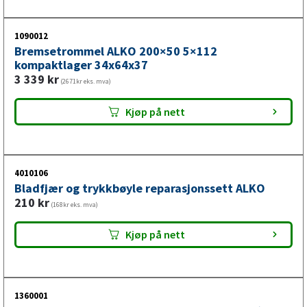
1090012
Bremsetrommel ALKO 200×50 5×112
kompaktlager 34x64x37
3 339
kr
(2671kr eks. mva)
Kjøp på nett
4010106
Bladfjær og trykkbøyle reparasjonssett ALKO
210
kr
(168kr eks. mva)
Kjøp på nett
1360001