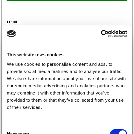
1150011
Dragstykke ALKO
193
kr
(154kr eks. mva)
Kjøp på nett
This website uses cookies
We use cookies to personalise content and ads, to
provide social media features and to analyse our traffic.
4010091
We also share information about your use of our site with
Platehalvdel ALKO 23 mm
our social media, advertising and analytics partners who
108
kr
(86kr eks. mva)
may combine it with other information that you’ve
provided to them or that they’ve collected from your use
Kjøp på nett
of their services.
C
1160203
Necessary