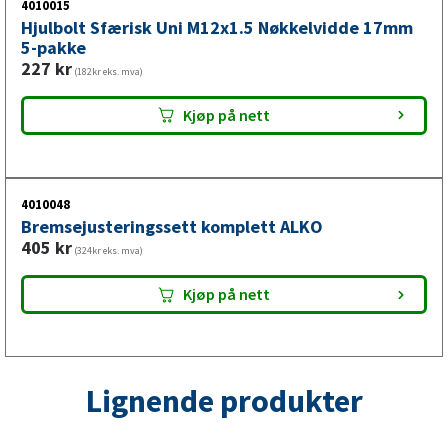
4010015
Hjulbolt Sfærisk Uni M12x1.5 Nøkkelvidde 17mm
5-pakke
227
kr
(182kr eks. mva)
Kjøp på nett
4010048
Bremsejusteringssett komplett ALKO
405
kr
(324kr eks. mva)
Kjøp på nett
Lignende produkter