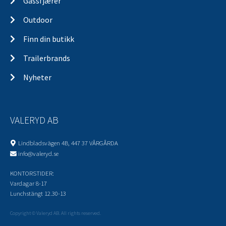
Gassfjærer
Outdoor
Finn din butikk
Trailerbrands
Nyheter
VALERYD AB
Lindbladsvägen 4B, 447 37 VÅRGÅRDA
info@valeryd.se
KONTORSTIDER:
Vardagar 8-17
Lunchstängt 12.30-13
Copyright © Valeryd AB. All rights reserved.