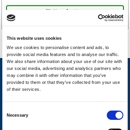
Kjøp på nett
This website uses cookies
We use cookies to personalise content and ads, to
provide social media features and to analyse our traffic.
We also share information about your use of our site with
our social media, advertising and analytics partners who
Nyheter
may combine it with other information that you’ve
Tilhengermerke
provided to them or that they’ve collected from your use
of their services.
Tilhengerservice
Produkter
C
Spørsmål og svar
Necessary
o
n
Butikkonsept