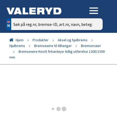
Søk
etter:
Hjem
Produkter
Aksel og hjulbrems
Hjulbrems
Bremsewire til tilhenger
Bremsevaier
Bremsewire Knott firkantøye tidlig utførelse 1200/1500
mm