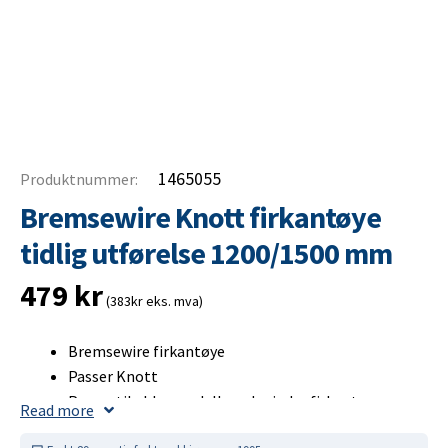
1465055
Produktnummer:
Bremsewire Knott firkantøye
tidlig utførelse 1200/1500 mm
479
kr
(383kr eks. mva)
Bremsewire firkantøye
Passer Knott
Passer til eldre modell med mindre firkantøye
Read more
Hver bremsewire er strekkprøvd