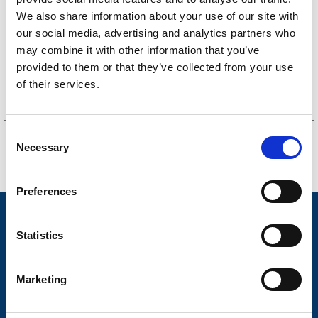
256
kr
We also share information about your use of our site with
(205kr eks. mva)
our social media, advertising and analytics partners who
may combine it with other information that you’ve
provided to them or that they’ve collected from your use
Kjøp på nett
of their services.
C
Necessary
o
n
s
Preferences
e
Nyheter
n
t
Statistics
Tilhengermerke
S
e
Tilhengerservice
Marketing
l
Produkter
e