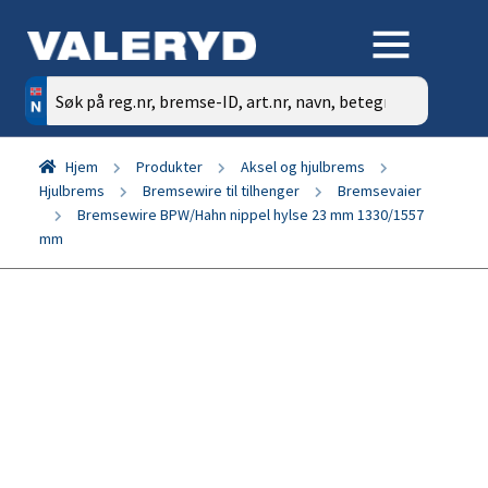
Søk
etter:
Hjem
Produkter
Aksel og hjulbrems
Hjulbrems
Bremsewire til tilhenger
Bremsevaier
Bremsewire BPW/Hahn nippel hylse 23 mm 1330/1557
mm