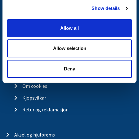
c
Spørsmål og svar
Show details
t
Butikkonsept
i
o
Kontakt
Allow all
n
Kontakt
Allow selection
Om Valeryd
Visjon
Deny
Historia
Om cookies
Kjopsvilkar
Retur og reklamasjon
Aksel og hjulbrems