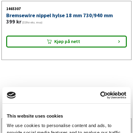
Se hvordan du bytter bremsewire
1465307
Bremsewire nippel hylse 18 mm 730/940 mm
399
kr
(319kr eks. mva)
Kjøp på nett
Bestselgere
This website uses cookies
We use cookies to personalise content and ads, to
3160052
LGF skilt Selvklebende
provide social media features and to analyse our traffic.