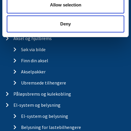
Kjopsvilkar
Allow selection
Retur og reklamasjon
Deny
Aksel og hjulbrems
Søk via bilde
Finn din aksel
Akselpakker
Ubremsede tilhengere
Påløpsbrems og kulekobling
El-system og belysning
El-system og belysning
Belysning for lastebilhengere