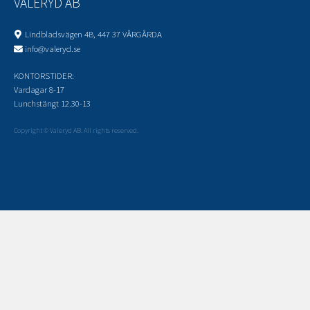
VALERYD AB
Lindbladsvägen 4B, 447 37 VÅRGÅRDA
info@valeryd.se
KONTORSTIDER:
Vardagar 8-17
Lunchstängt 12.30-13
Copyright © Valeryd AB. All rights reserved.