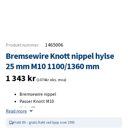
1465006
Produktnummer:
Bremsewire Knott nippel hylse
25 mm M10 1100/1360 mm
1 343
kr
(1074kr eks. mva)
Bremsewire nippel
Passer Knott M10
Hylse 25 mm
Read more
Passer hjulbremse 300×60 mm
Hver bremsewire er strekkprøvd
Frakt 89 – gratis frakt ved kjøp over 1995