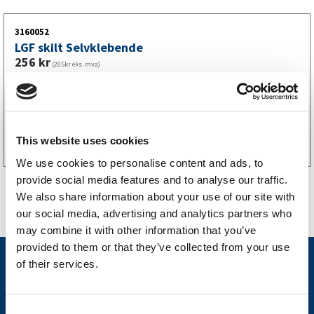
Se hvordan du bytter bremsewire
3160052
LGF skilt Selvklebende
256
kr
(205kr eks. mva)
Kjøp på nett
This website uses cookies
We use cookies to personalise content and ads, to
provide social media features and to analyse our traffic.
We also share information about your use of our site with
our social media, advertising and analytics partners who
may combine it with other information that you’ve
provided to them or that they’ve collected from your use
Nyheter
of their services.
Tilhengermerke
C