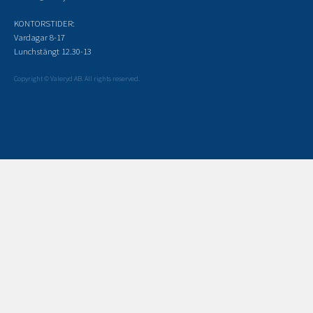
KONTORSTIDER:
Vardagar 8-17
Lunchstängt 12.30-13
Copyright © Valeryd AB. All rights reserved.