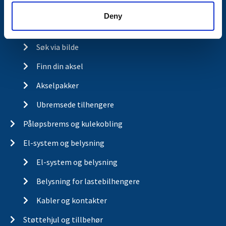
Deny
Aksel og hjulbrems
Søk via bilde
Finn din aksel
Akselpakker
Ubremsede tilhengere
Påløpsbrems og kulekobling
El-system og belysning
El-system og belysning
Belysning for lastebilhengere
Kabler og kontakter
Støttehjul og tillbehør