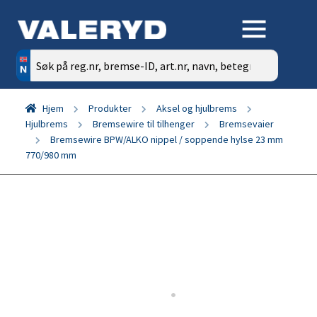
Søk
etter:
Hjem
Produkter
Aksel og hjulbrems
Hjulbrems
Bremsewire til tilhenger
Bremsevaier
Bremsewire BPW/ALKO nippel / soppende hylse 23 mm
770/980 mm