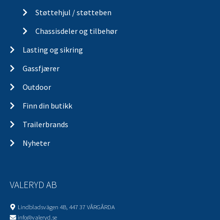
Støttehjul / støtteben
Chassisdeler og tilbehør
Lasting og sikring
Gassfjærer
Outdoor
Finn din butikk
Trailerbrands
Nyheter
VALERYD AB
Lindbladsvägen 4B, 447 37 VÅRGÅRDA
info@valeryd.se