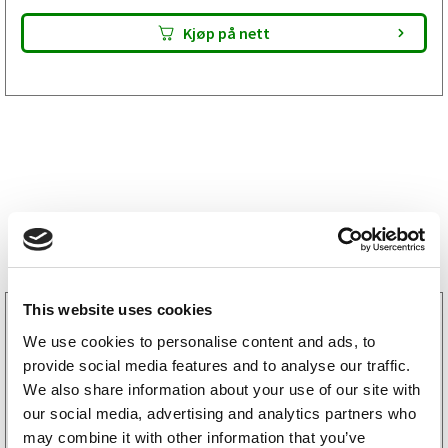
Kjøp på nett
Bestselgere
This website uses cookies
3160052
LGF skilt Selvklebende
We use cookies to personalise content and ads, to
256
kr
provide social media features and to analyse our traffic.
(205kr eks. mva)
We also share information about your use of our site with
our social media, advertising and analytics partners who
may combine it with other information that you’ve