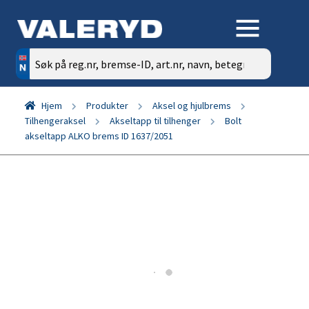
Søk
etter:
Hjem
Produkter
Aksel og hjulbrems
Tilhengeraksel
Akseltapp til tilhenger
Bolt
akseltapp ALKO brems ID 1637/2051