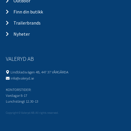
Outdoor
Finn din butikk
Trailerbrands
Nyheter
VALERYD AB
Lindbladsvägen 4B, 447 37 VÅRGÅRDA
info@valeryd.se
KONTORSTIDER:
Vardagar 8-17
Lunchstängt 12.30-13
Copyright © Valeryd AB. All rights reserved.