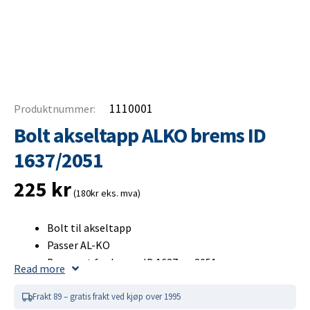
1110001
Produktnummer:
Bolt akseltapp ALKO brems ID
1637/2051
225
kr
(180kr eks. mva)
Bolt til akseltapp
Passer AL-KO
Beregnet for brems ID 1637 og 2051
Read more
Bolt akseltapp ALKO brems ID
Frakt 89 – gratis frakt ved kjøp over 1995