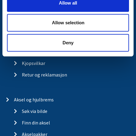
Allow all
Kontakt
n
Om Valeryd
Allow selection
Visjon
Historia
Deny
Om cookies
Kjopsvilkar
Retur og reklamasjon
Aksel og hjulbrems
Søk via bilde
Finn din aksel
Akselpakker