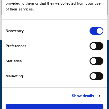
Kjøp på nett
provided to them or that they’ve collected from your use
of their services.
C
Necessary
o
n
s
Preferences
Nyheter
e
n
Tilhengermerke
t
Statistics
S
Tilhengerservice
e
Marketing
Produkter
l
e
Spørsmål og svar
c
Butikkonsept
Show details
t
i
Kontakt
o