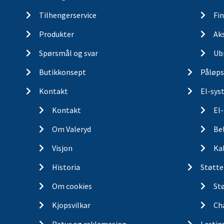
Tilhengerservice
Fin
Produkter
Ak
Spørsmål og svar
Ub
Butikkonsept
Påløps
Kontakt
El-sys
Kontakt
El
Om Valeryd
Be
Visjon
Ka
Historia
Støtte
Om cookies
St
Kjopsvilkar
Ch