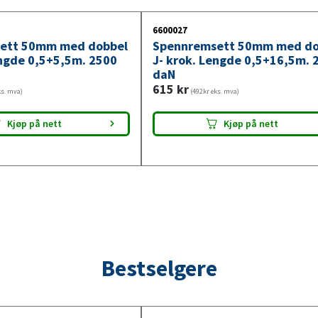
6600027
ett 50mm med dobbel
Spennremsett 50mm med do
engde 0,5+5,5m. 2500
J- krok. Lengde 0,5+16,5m. 
daN
615
kr
ks. mva)
(492kr eks. mva)
Kjøp på nett
Kjøp på nett
Bestselgere