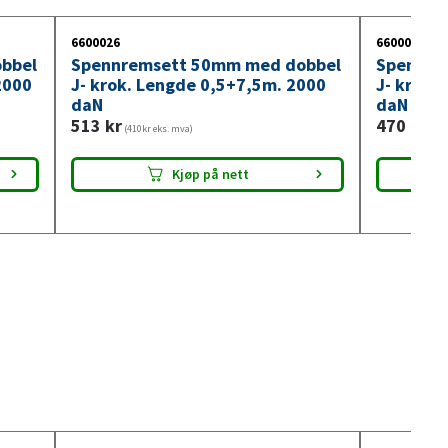
6600026
6600025
bbel
Spennremsett 50mm med dobbel
Spennre
2000
J- krok. Lengde 0,5+7,5m. 2000
J- krok.
daN
daN
513
kr
470
kr
(410kr eks. mva)
(376
Kjøp på nett