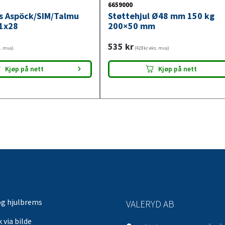
6659000
ys Aspöck/SIM/Talmu
Støttehjul Ø48 mm 150 kg
1x28
200×50 mm
535
kr
s. mva)
(428kr eks. mva)
Kjøp på nett
Kjøp på nett
og hjulbrems
VALERYD AB
 via bilde