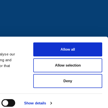
Allow all
alyse our
ing and
Allow selection
r that
Deny
0
Show details