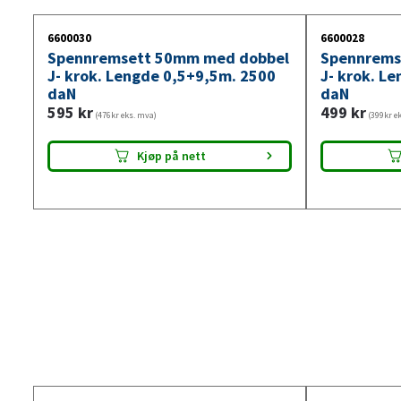
6600030
6600028
Spennremsett 50mm med dobbel
Spennrems
J- krok. Lengde 0,5+9,5m. 2500
J- krok. L
daN
daN
595
kr
499
kr
(476kr eks. mva)
(399kr e
Kjøp på nett