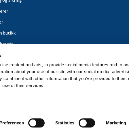
g og sikring
ærer
or
in butikk
rbrands
er
s
ise content and ads, to provide social media features and to an
rmation about your use of our site with our social media, advertis
 combine it with other information that you’ve provided to them o
 use of their services.
Preferences
Statistics
Marketing