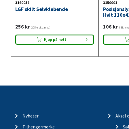
3160052
3150001
LGF skilt Selvklebende
Posisjonsl
Hvit 110x4
256
kr
106
kr
(205kr eks. mva)
(85kr ek
Kjøp på nett
Nyheter
Aksel 
Tilhengermerke
Søk