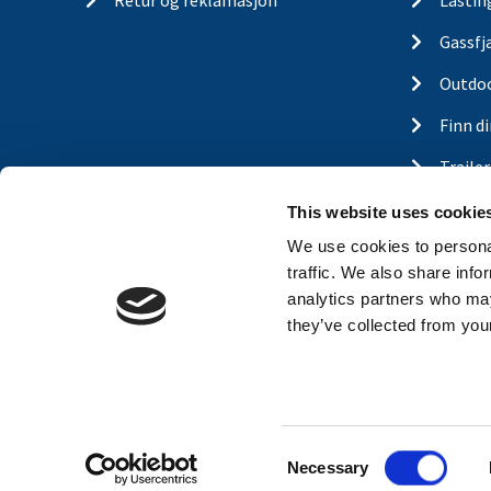
Retur og reklamasjon
Lastin
Gassfj
Outdo
Finn d
Traile
Nyhet
This website uses cookie
We use cookies to personal
traffic. We also share info
analytics partners who may
they’ve collected from your
C
Necessary
o