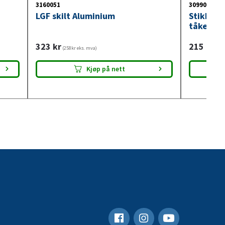
3160051
3099018
LGF skilt Aluminium
Stikkont
tåkelysb
323
kr
215
kr
(258kr eks. mva)
(172
Kjøp på nett