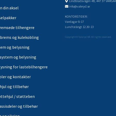
Lindbladsvägen 4B, 447 37 VÅRGÅ
info@valeryd.se
n din aksel
KONTORSTIDER:
selpakker
Vardagar 8-17
Lunchstängt 12.30-13
remsede tilhengere
brems og kulekobling
Copyright © Valeryd AB. All rights reserved.
tem og belysning
-system og belysning
lysning for lastebilhengere
bler og kontakter
hjul og tillbehør
øttehjul / støtteben
assisdeler og tilbehør