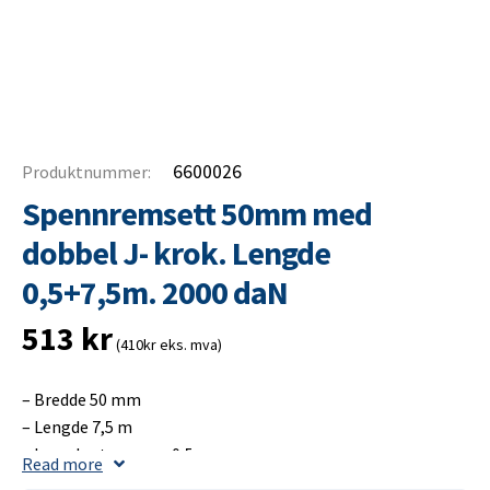
6600026
Produktnummer:
Spennremsett 50mm med
dobbel J- krok. Lengde
0,5+7,5m. 2000 daN
513
kr
(410kr eks. mva)
– Bredde 50 mm
– Lengde 7,5 m
– Lengde strammer 0,5 m
Read more
– Bruddstyrke 4000 daN