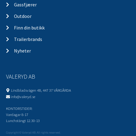
Gassfjærer
Outdoor
Finn din butikk
Trailerbrands
Nyheter
VALERYD AB
Lindbladsvägen 4B, 447 37 VÅRGÅRDA
info@valeryd.se
KONTORSTIDER:
Vardagar 8-17
Lunchstängt 12.30-13
Copyright © Valeryd AB. All rights reserved.