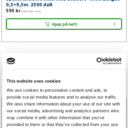
0,5+9,5m. 2500 daN
595
kr
(476kr eks. mva)
Kjøp på nett
Bestselgere
This website uses cookies
We use cookies to personalise content and ads, to
provide social media features and to analyse our traffic.
We also share information about your use of our site with
3160052
our social media, advertising and analytics partners who
LGF skilt Selvklebende
256
kr
may combine it with other information that you’ve
(205kr eks. mva)
provided to them or that they’ve collected from your use