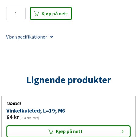
Kjøp på nett
Festeøye
før
gassfjærer;
Visa specifikationer
L=22;
M6,
max
300N
antall
Lignende produkter
6820305
Vinkelkuleled; L=19; M6
64
kr
(51kr eks. mva)
Kjøp på nett