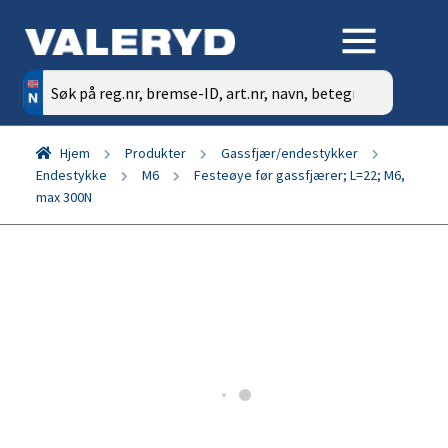
Søk
etter:
Hjem
Produkter
Gassfjær/endestykker
Endestykke
M6
Festeøye før gassfjærer; L=22; M6,
max 300N