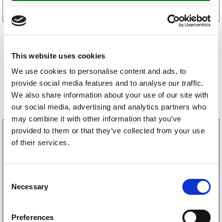
This website uses cookies
We use cookies to personalise content and ads, to
provide social media features and to analyse our traffic.
Bestselgere
We also share information about your use of our site with
our social media, advertising and analytics partners who
may combine it with other information that you’ve
provided to them or that they’ve collected from your use
3160052
LGF skilt Selvklebende
of their services.
256
kr
(205kr eks. mva)
C
Necessary
o
Kjøp på nett
n
s
Preferences