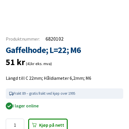
6820102
Produktnummer:
Gaffelhode; L=22; M6
51
kr
(41kr eks. mva)
Längd till C 22mm; Håldiameter 6,2mm; M6
Frakt 89 – gratis frakt ved kjøp over 1995
I lager online
Kjøp på nett
Gaffelhode;