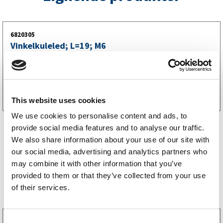
6820305
Vinkelkuleled; L=19; M6
64
kr
(51kr eks. mva)
Kjøp på nett
This website uses cookies
We use cookies to personalise content and ads, to
provide social media features and to analyse our traffic.
We also share information about your use of our site with
our social media, advertising and analytics partners who
may combine it with other information that you’ve
provided to them or that they’ve collected from your use
Bestselgere
of their services.
3160052
C