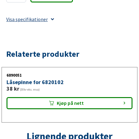
L=22;
M6
Visa specifikationer
antall
Relaterte produkter
6890051
Låsepinne for 6820102
38
kr
(30kr eks. mva)
Kjøp på nett
Lignende produkter