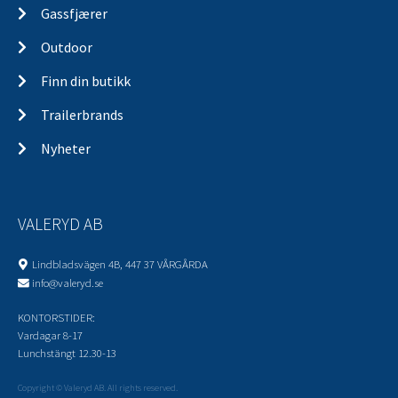
Gassfjærer
Outdoor
Finn din butikk
Trailerbrands
Nyheter
VALERYD AB
Lindbladsvägen 4B, 447 37 VÅRGÅRDA
info@valeryd.se
KONTORSTIDER:
Vardagar 8-17
Lunchstängt 12.30-13
Copyright © Valeryd AB. All rights reserved.