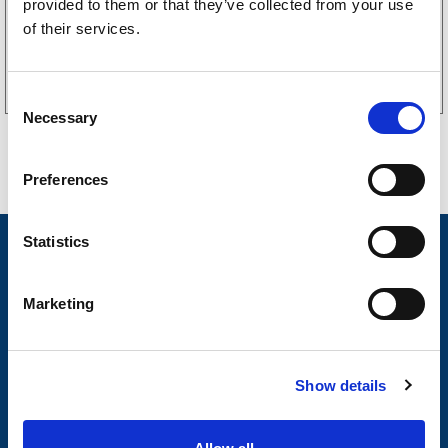
provided to them or that they’ve collected from your use
of their services.
Kjøp på nett
C
Necessary
o
n
s
Preferences
e
n
t
Statistics
Nyheter
S
Tilhengermerke
e
Marketing
l
Tilhengerservice
e
c
Produkter
Show details
t
Spørsmål og svar
i
o
Butikkonsept