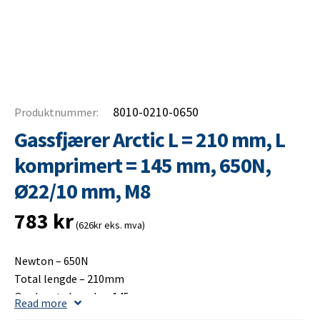
8010-0210-0650
Produktnummer:
Gassfjærer Arctic L = 210 mm, L
komprimert = 145 mm, 650N,
Ø22/10 mm, M8
783
kr
(626kr eks. mva)
Newton – 650N
Total lengde – 210mm
Opplagets lengde – 145mm
Read more
Slaglengde – 75mm