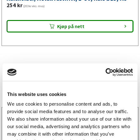
mm,
254
kr
(203kr eks. mva)
M8
antall
Kjøp på nett
Bestselgere
This website uses cookies
We use cookies to personalise content and ads, to
provide social media features and to analyse our traffic.
3160052
We also share information about your use of our site with
LGF skilt Selvklebende
our social media, advertising and analytics partners who
256
kr
(205kr eks. mva)
may combine it with other information that you’ve