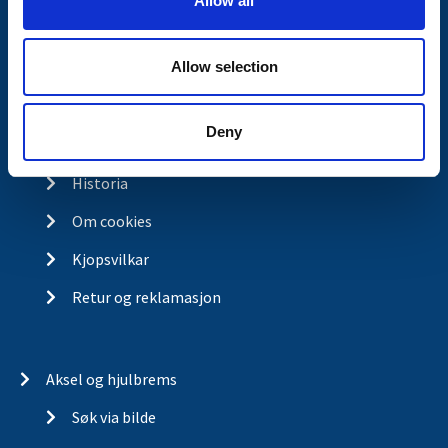
Allow all
n
Kontakt
Allow selection
Kontakt
Om Valeryd
Deny
Visjon
Historia
Om cookies
Kjopsvilkar
Retur og reklamasjon
Aksel og hjulbrems
Søk via bilde