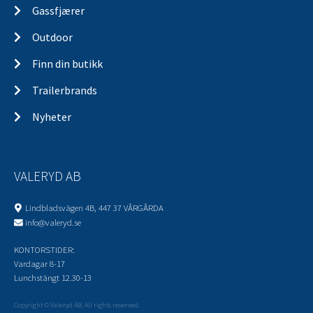
Gassfjærer
Outdoor
Finn din butikk
Trailerbrands
Nyheter
VALERYD AB
Lindbladsvägen 4B, 447 37 VÅRGÅRDA
info@valeryd.se
KONTORSTIDER:
Vardagar 8-17
Lunchstängt 12.30-13
Copyright © Valeryd AB. All rights reserved.