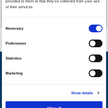
provided to them or that they’ve collected from your use
of their services.
Kjøp på nett
C
Necessary
o
n
s
Preferences
e
n
t
Statistics
Nyheter
S
Tilhengermerke
e
Marketing
l
Tilhengerservice
e
c
Produkter
Show details
t
Spørsmål og svar
i
o
Butikkonsept