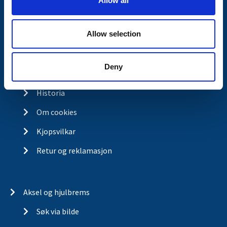
Allow all
n
Kontakt
Allow selection
Kontakt
Om Valeryd
Deny
Visjon
Historia
Om cookies
Kjopsvilkar
Retur og reklamasjon
Aksel og hjulbrems
Søk via bilde