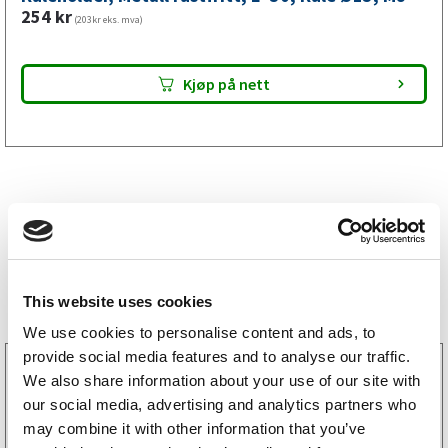
mm,
254
kr
(203kr eks. mva)
M8
antall
Kjøp på nett
Bestselgere
This website uses cookies
We use cookies to personalise content and ads, to
provide social media features and to analyse our traffic.
3160052
We also share information about your use of our site with
LGF skilt Selvklebende
our social media, advertising and analytics partners who
256
kr
(205kr eks. mva)
may combine it with other information that you’ve