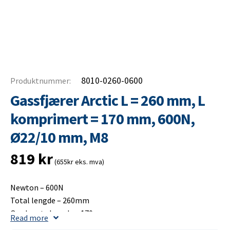
8010-0260-0600
Produktnummer:
Gassfjærer Arctic L = 260 mm, L
komprimert = 170 mm, 600N,
Ø22/10 mm, M8
819
kr
(655kr eks. mva)
Newton – 600N
Total lengde – 260mm
Opplagets lengde – 170mm
Read more
Slaglengde – 100mm