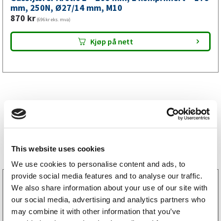
mm,
mm, 250N, Ø27/14 mm, M10
870
kr
M10
(696kr eks. mva)
antall
Kjøp på nett
Bestselgere
This website uses cookies
We use cookies to personalise content and ads, to
provide social media features and to analyse our traffic.
3160052
We also share information about your use of our site with
LGF skilt Selvklebende
our social media, advertising and analytics partners who
256
kr
(205kr eks. mva)
may combine it with other information that you’ve