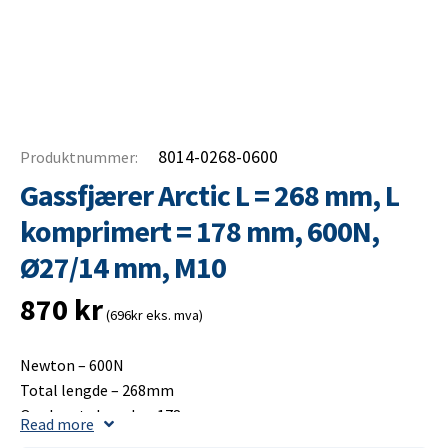
8014-0268-0600
Produktnummer:
Gassfjærer Arctic L = 268 mm, L
komprimert = 178 mm, 600N,
Ø27/14 mm, M10
870
kr
(696kr eks. mva)
Newton – 600N
Total lengde – 268mm
Opplagets lengde – 178mm
Read more
Slaglengde – 100mm