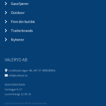
Gassfjærer
Outdoor
Finn din butikk
Trailerbrands
Nyheter
VALERYD AB
Lindbladsvägen 4B, 447 37 VÅRGÅRDA
info@valeryd.se
KONTORSTIDER:
Vardagar 8-17
Lunchstängt 12.30-13
Copyright © Valeryd AB. All rights reserved.