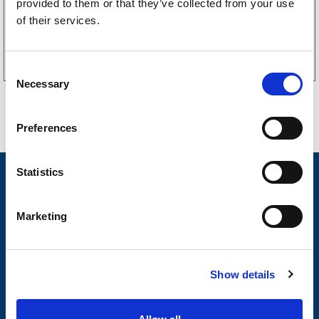
provided to them or that they’ve collected from your use
of their services.
Kjøp på nett
C
Necessary
o
n
s
Preferences
e
n
t
Statistics
Nyheter
S
Tilhengermerke
e
Marketing
l
Tilhengerservice
e
c
Produkter
Show details
t
Spørsmål og svar
i
o
Butikkonsept