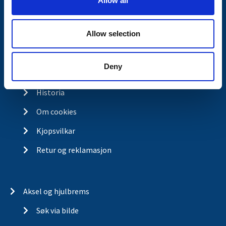
Allow all
n
Kontakt
Allow selection
Kontakt
Om Valeryd
Deny
Visjon
Historia
Om cookies
Kjopsvilkar
Retur og reklamasjon
Aksel og hjulbrems
Søk via bilde