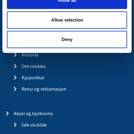
Allow all
n
Kontakt
Allow selection
Kontakt
Om Valeryd
Deny
Visjon
Historia
Om cookies
Kjopsvilkar
Retur og reklamasjon
Aksel og hjulbrems
Søk via bilde