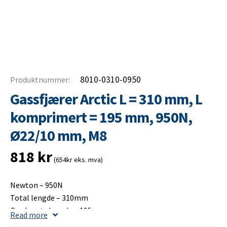
8010-0310-0950
Produktnummer:
Gassfjærer Arctic L = 310 mm, L
komprimert = 195 mm, 950N,
Ø22/10 mm, M8
818
kr
(654kr eks. mva)
Newton – 950N
Total lengde – 310mm
Opplagets lengde – 195mm
Read more
Slaglengde – 125mm