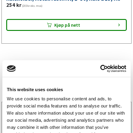
mm,
254
kr
(203kr eks. mva)
M8
antall
Kjøp på nett
Bestselgere
This website uses cookies
We use cookies to personalise content and ads, to
provide social media features and to analyse our traffic.
3160052
We also share information about your use of our site with
LGF skilt Selvklebende
our social media, advertising and analytics partners who
256
kr
(205kr eks. mva)
may combine it with other information that you’ve