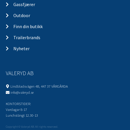
Gassfjærer
Outdoor
Finn din butikk
Trailerbrands
Nyheter
VALERYD AB
Lindbladsvägen 4B, 447 37 VÅRGÅRDA
info@valeryd.se
KONTORSTIDER:
Vardagar 8-17
Lunchstängt 12.30-13
Copyright © Valeryd AB. All rights reserved.