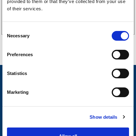
provided to them or that they’ve collected from your use
of their services.
Kjøp på nett
C
Necessary
o
n
s
Preferences
e
n
t
Statistics
Nyheter
S
Tilhengermerke
e
Marketing
l
Tilhengerservice
e
c
Produkter
Show details
t
Spørsmål og svar
i
o
Butikkonsept