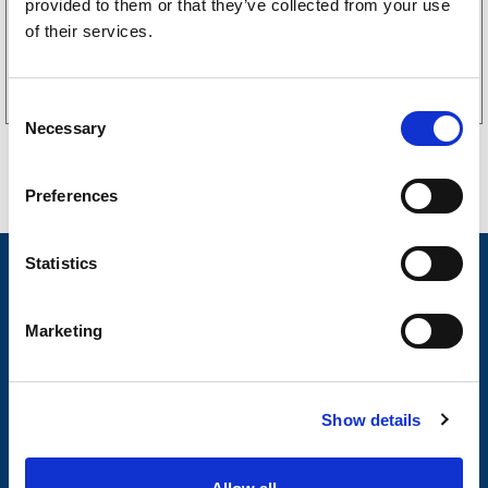
provided to them or that they’ve collected from your use
of their services.
Kjøp på nett
C
Necessary
o
n
s
Preferences
e
n
t
Statistics
Nyheter
S
Tilhengermerke
e
Marketing
l
Tilhengerservice
e
c
Produkter
Show details
t
Spørsmål og svar
i
o
Butikkonsept