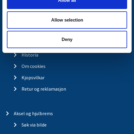
Allow all
n
Kontakt
Allow selection
Kontakt
Om Valeryd
Deny
Visjon
Historia
Om cookies
Kjopsvilkar
Retur og reklamasjon
Aksel og hjulbrems
Søk via bilde