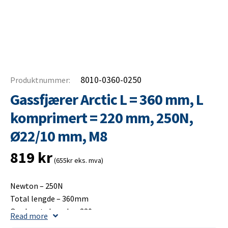
8010-0360-0250
Produktnummer:
Gassfjærer Arctic L = 360 mm, L
komprimert = 220 mm, 250N,
Ø22/10 mm, M8
819
kr
(655kr eks. mva)
Newton – 250N
Total lengde – 360mm
Opplagets lengde – 220mm
Read more
Slaglengde – 150mm