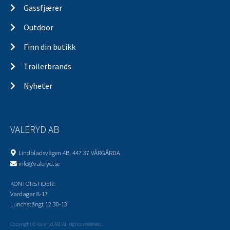
Gassfjærer
Outdoor
Finn din butikk
Trailerbrands
Nyheter
VALERYD AB
Lindbladsvägen 4B, 447 37 VÅRGÅRDA
info@valeryd.se
KONTORSTIDER:
Vardagar 8-17
Lunchstängt 12.30-13
Copyright © Valeryd AB. All rights reserved.