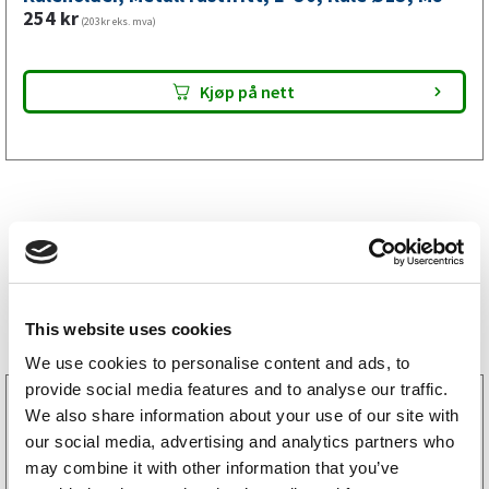
mm,
254
kr
(203kr eks. mva)
M8
antall
Kjøp på nett
Bestselgere
This website uses cookies
We use cookies to personalise content and ads, to
provide social media features and to analyse our traffic.
3160052
We also share information about your use of our site with
LGF skilt Selvklebende
our social media, advertising and analytics partners who
256
kr
(205kr eks. mva)
may combine it with other information that you’ve