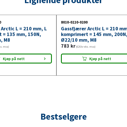
550N,
Ø22/10
mm,
0
8010-0210-0200
M8
 Arctic L = 210 mm, L
Gassfjærer Arctic L = 210 mm
antall
t = 135 mm, 150N,
komprimert = 145 mm, 200N
, M8
Ø22/10 mm, M8
783
kr
ks. mva)
(626kr eks. mva)
Kjøp på nett
Kjøp på nett
Bestselgere