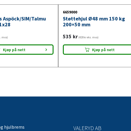
6659000
ys Aspöck/SIM/Talmu
Støttehjul Ø48 mm 150 kg
1x28
200×50 mm
535
kr
s. mva)
(428kr eks. mva)
Kjøp på nett
Kjøp på nett
og hjulbrems
VALERYD AB