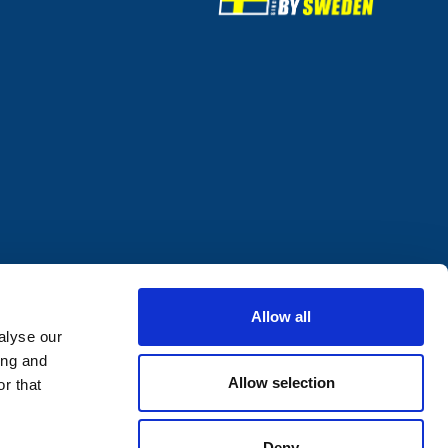
Allow all
alyse our
ing and
Allow selection
r that
Deny