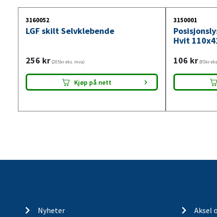
3160052
3150001
LGF skilt Selvklebende
Posisjonsl
Hvit 110x4
256
kr
106
kr
(205kr eks. mva)
(85kr ek
Kjøp på nett
Nyheter
Aksel 