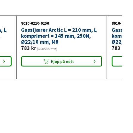
8010-0210-0250
8010-0210-
, L
Gassfjærer Arctic L = 210 mm, L
Gassfjær
,
komprimert = 145 mm, 250N,
komprim
Ø22/10 mm, M8
Ø22/10 
783
kr
783
kr
(626kr eks. mva)
(626
Kjøp på nett