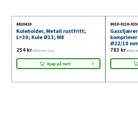
6820420
8010-0210-015
Kuleholder, Metall rustfritt;
Gassfjærer
L=30; Kule Ø13; M8
komprimer
Ø22/10 mm
254
kr
783
kr
(203kr eks. mva)
(626kr e
Kjøp på nett