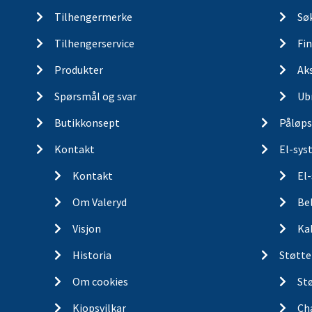
Tilhengermerke
Søk
Tilhengerservice
Fin
Produkter
Ak
Spørsmål og svar
Ub
Butikkonsept
Påløps
Kontakt
El-sys
Kontakt
El
Om Valeryd
Be
Visjon
Ka
Historia
Støtte
Om cookies
St
Kjopsvilkar
Ch