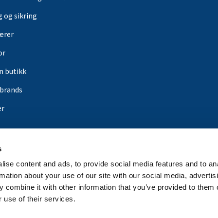
g og sikring
ærer
or
in butikk
rbrands
er
s
ise content and ads, to provide social media features and to an
rmation about your use of our site with our social media, advertis
 combine it with other information that you’ve provided to them o
 use of their services.