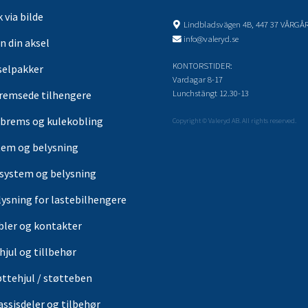
 via bilde
Lindbladsvägen 4B, 447 37 VÅRGÅ
info@valeryd.se
n din aksel
KONTORSTIDER:
selpakker
Vardagar 8-17
Lunchstängt 12.30-13
remsede tilhengere
brems og kulekobling
Copyright © Valeryd AB. All rights reserved.
tem og belysning
-system og belysning
lysning for lastebilhengere
bler og kontakter
hjul og tillbehør
øttehjul / støtteben
assisdeler og tilbehør