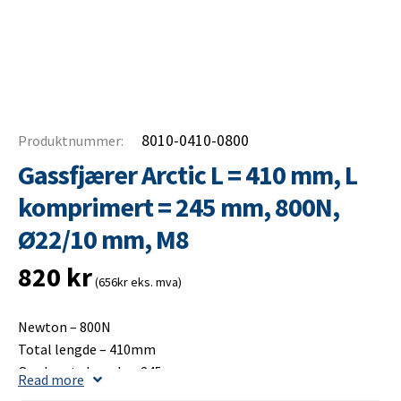
8010-0410-0800
Produktnummer:
Gassfjærer Arctic L = 410 mm, L
komprimert = 245 mm, 800N,
Ø22/10 mm, M8
820
kr
(656kr eks. mva)
Newton – 800N
Total lengde – 410mm
Opplagets lengde – 245mm
Read more
Slaglengde – 175mm