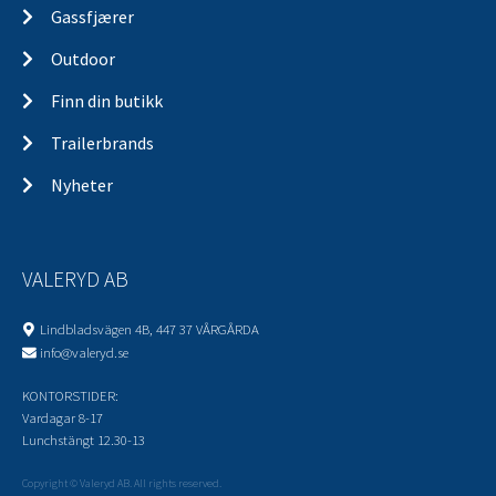
Gassfjærer
Outdoor
Finn din butikk
Trailerbrands
Nyheter
VALERYD AB
Lindbladsvägen 4B, 447 37 VÅRGÅRDA
info@valeryd.se
KONTORSTIDER:
Vardagar 8-17
Lunchstängt 12.30-13
Copyright © Valeryd AB. All rights reserved.