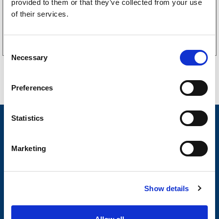
provided to them or that they’ve collected from your use
of their services.
Kjøp på nett
C
Necessary
o
n
s
Preferences
e
n
t
Statistics
Nyheter
S
Tilhengermerke
e
Marketing
l
Tilhengerservice
e
c
Produkter
Show details
t
Spørsmål og svar
i
o
Butikkonsept