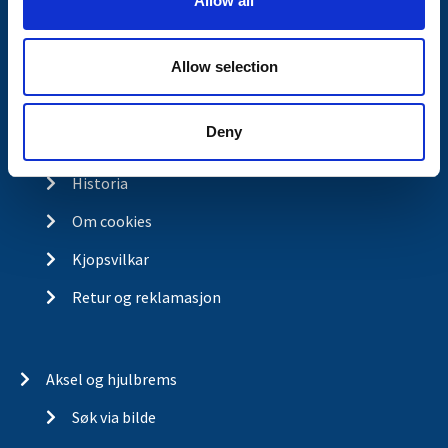
Allow all
n
Kontakt
Allow selection
Kontakt
Om Valeryd
Deny
Visjon
Historia
Om cookies
Kjopsvilkar
Retur og reklamasjon
Aksel og hjulbrems
Søk via bilde