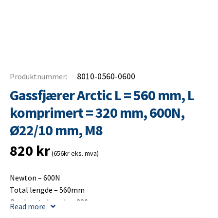
8010-0560-0600
Produktnummer:
Gassfjærer Arctic L = 560 mm, L
komprimert = 320 mm, 600N,
Ø22/10 mm, M8
820
kr
(656kr eks. mva)
Newton – 600N
Total lengde – 560mm
Opplagets lengde – 320mm
Read more
Slaglengde – 250mm