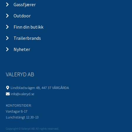
Gassfjærer
Outdoor
Finn din butikk
Trailerbrands
Nyheter
VALERYD AB
Lindbladsvägen 4B, 447 37 VÅRGÅRDA
info@valeryd.se
KONTORSTIDER:
Vardagar 8-17
Lunchstängt 12.30-13
Copyright © Valeryd AB. All rights reserved.