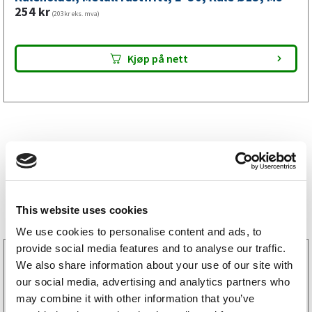
mm,
254
kr
(203kr eks. mva)
M8
antall
Kjøp på nett
Bestselgere
This website uses cookies
We use cookies to personalise content and ads, to
provide social media features and to analyse our traffic.
3160052
We also share information about your use of our site with
LGF skilt Selvklebende
our social media, advertising and analytics partners who
256
kr
(205kr eks. mva)
may combine it with other information that you’ve