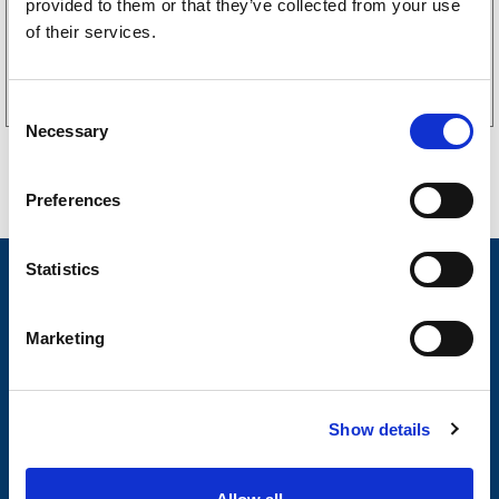
provided to them or that they’ve collected from your use
of their services.
Kjøp på nett
C
Necessary
o
n
s
Preferences
e
n
t
Statistics
Nyheter
S
Tilhengermerke
e
Marketing
l
Tilhengerservice
e
c
Produkter
Show details
t
Spørsmål og svar
i
o
Butikkonsept