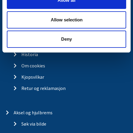
Allow all
n
Kontakt
Allow selection
Kontakt
Om Valeryd
Deny
Visjon
Historia
Om cookies
Kjopsvilkar
Retur og reklamasjon
Aksel og hjulbrems
Søk via bilde