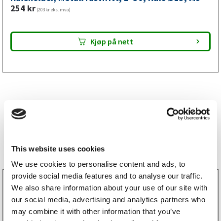
mm,
254
kr
(203kr eks. mva)
M8
antall
Kjøp på nett
Bestselgere
This website uses cookies
We use cookies to personalise content and ads, to
provide social media features and to analyse our traffic.
3160052
We also share information about your use of our site with
LGF skilt Selvklebende
our social media, advertising and analytics partners who
256
kr
(205kr eks. mva)
may combine it with other information that you’ve