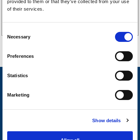
provided to them or that they’ve collected from your use
of their services.
Kjøp på nett
C
Necessary
o
n
s
Preferences
e
n
t
Statistics
Nyheter
S
Tilhengermerke
e
Marketing
l
Tilhengerservice
e
c
Produkter
Show details
t
Spørsmål og svar
i
o
Butikkonsept