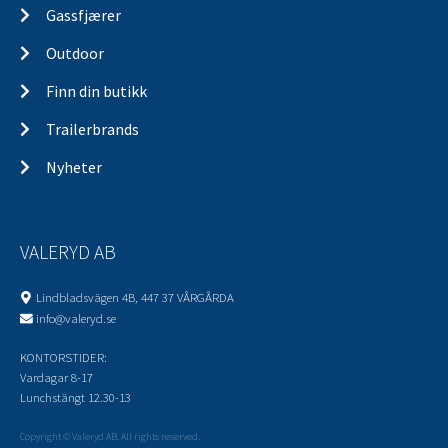
Gassfjærer
Outdoor
Finn din butikk
Trailerbrands
Nyheter
VALERYD AB
Lindbladsvägen 4B, 447 37 VÅRGÅRDA
info@valeryd.se
KONTORSTIDER:
Vardagar 8-17
Lunchstängt 12.30-13
Copyright © Valeryd AB. All rights reserved.