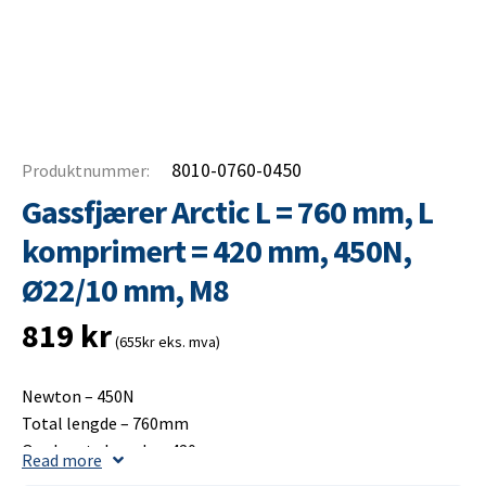
8010-0760-0450
Produktnummer:
Gassfjærer Arctic L = 760 mm, L
komprimert = 420 mm, 450N,
Ø22/10 mm, M8
819
kr
(655kr eks. mva)
Newton – 450N
Total lengde – 760mm
Opplagets lengde – 420mm
Read more
Slaglengde – 350mm