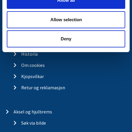
Allow all
n
Kontakt
Allow selection
Kontakt
Om Valeryd
Deny
Visjon
Historia
Om cookies
Kjopsvilkar
Retur og reklamasjon
Aksel og hjulbrems
Søk via bilde