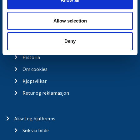
Allow all
n
Kontakt
Allow selection
Kontakt
Om Valeryd
Deny
Visjon
Historia
Om cookies
Kjopsvilkar
Retur og reklamasjon
Aksel og hjulbrems
Søk via bilde