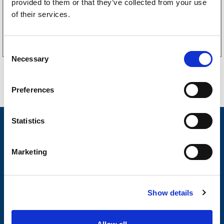
provided to them or that they’ve collected from your use
of their services.
Kjøp på nett
C
Necessary
o
n
s
Preferences
e
n
t
Statistics
Nyheter
S
Tilhengermerke
e
Marketing
l
Tilhengerservice
e
c
Produkter
Show details
t
Spørsmål og svar
i
o
Butikkonsept