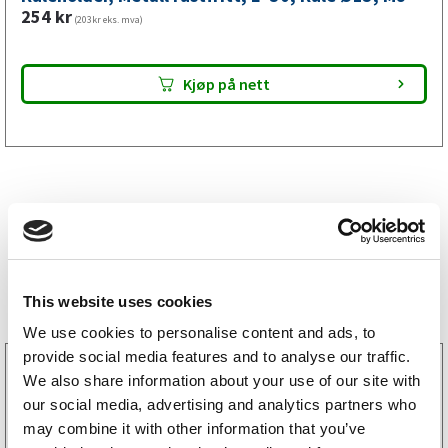
mm,
254
kr
(203kr eks. mva)
M8
antall
Kjøp på nett
Bestselgere
This website uses cookies
We use cookies to personalise content and ads, to
provide social media features and to analyse our traffic.
3160052
We also share information about your use of our site with
LGF skilt Selvklebende
our social media, advertising and analytics partners who
256
kr
(205kr eks. mva)
may combine it with other information that you’ve