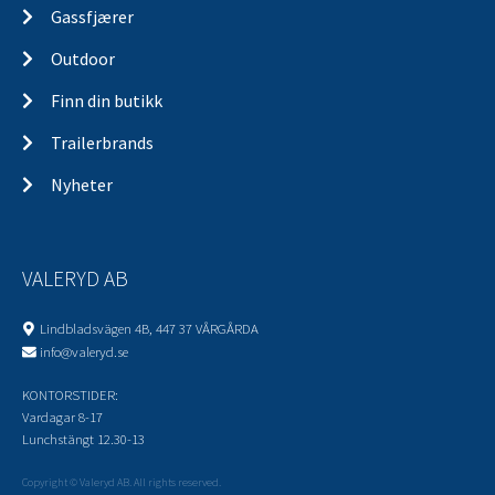
Gassfjærer
Outdoor
Finn din butikk
Trailerbrands
Nyheter
VALERYD AB
Lindbladsvägen 4B, 447 37 VÅRGÅRDA
info@valeryd.se
KONTORSTIDER:
Vardagar 8-17
Lunchstängt 12.30-13
Copyright © Valeryd AB. All rights reserved.