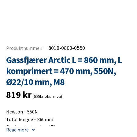
8010-0860-0550
Produktnummer:
Gassfjærer Arctic L = 860 mm, L
komprimert = 470 mm, 550N,
Ø22/10 mm, M8
819
kr
(655kr eks. mva)
Newton – 550N
Total lengde – 860mm
Opplagets lengde – 470mm
Read more
Slaglengde – 400mm