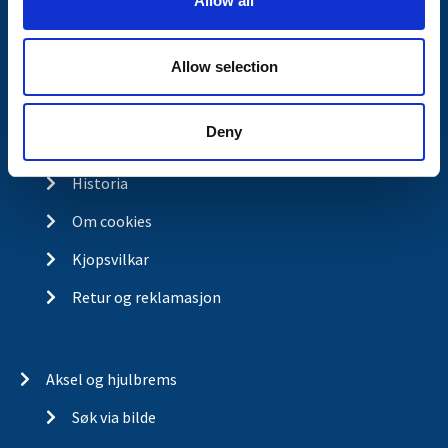
Allow all
n
Kontakt
Allow selection
Kontakt
Om Valeryd
Deny
Visjon
Historia
Om cookies
Kjopsvilkar
Retur og reklamasjon
Aksel og hjulbrems
Søk via bilde