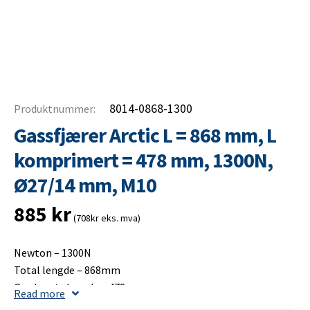
8014-0868-1300
Produktnummer:
Gassfjærer Arctic L = 868 mm, L
komprimert = 478 mm, 1300N,
Ø27/14 mm, M10
885
kr
(708kr eks. mva)
Newton – 1300N
Total lengde – 868mm
Opplagets lengde – 478mm
Read more
Slaglengde – 400mm