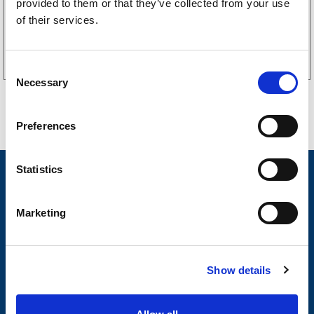
provided to them or that they’ve collected from your use
of their services.
Kjøp på nett
C
Necessary
o
n
s
Preferences
e
n
t
Statistics
Nyheter
S
Tilhengermerke
e
Marketing
l
Tilhengerservice
e
c
Produkter
Show details
t
Spørsmål og svar
i
o
Butikkonsept