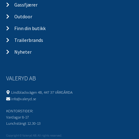
Gassfjærer
Outdoor
Finn din butikk
Trailerbrands
Nyheter
VALERYD AB
Lindbladsvägen 4B, 447 37 VÅRGÅRDA
info@valeryd.se
KONTORSTIDER:
Vardagar 8-17
Lunchstängt 12.30-13
Copyright © Valeryd AB. All rights reserved.