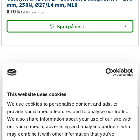
mm,
mm, 250N, Ø27/14 mm, M10
870
kr
M10
(696kr eks. mva)
antall
Kjøp på nett
Bestselgere
This website uses cookies
We use cookies to personalise content and ads, to
provide social media features and to analyse our traffic.
3160052
We also share information about your use of our site with
LGF skilt Selvklebende
our social media, advertising and analytics partners who
256
kr
(205kr eks. mva)
may combine it with other information that you’ve