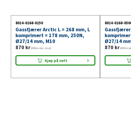
8014-0268-0250
8014-0268-050
Gassfjærer Arctic L = 268 mm, L
Gassfjærer
komprimert = 178 mm, 250N,
komprimer
Ø27/14 mm, M10
Ø27/14 mm
870
kr
870
kr
(696kr eks. mva)
(696kr e
Kjøp på nett