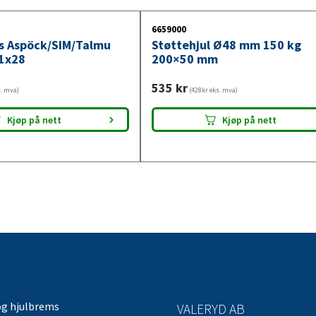
6659000
ys Aspöck/SIM/Talmu
Støttehjul Ø48 mm 150 kg
1x28
200×50 mm
535
kr
s. mva)
(428kr eks. mva)
Kjøp på nett
Kjøp på nett
og hjulbrems
VALERYD AB