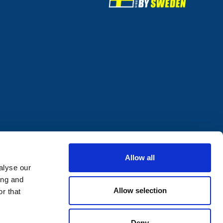
Allow all
alyse our
ing and
Allow selection
r that
Deny