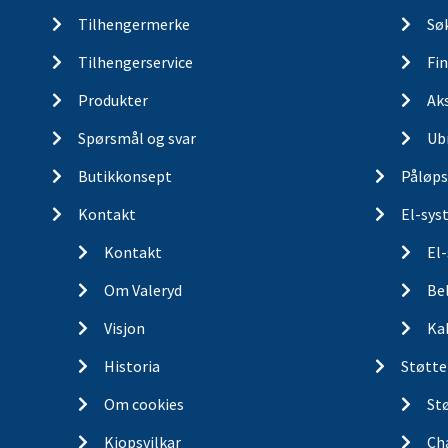
Tilhengermerke
Søk
Tilhengerservice
Fin
Produkter
Ak
Spørsmål og svar
Ub
Butikkonsept
Påløps
Kontakt
El-sys
Kontakt
El
Om Valeryd
Be
Visjon
Ka
Historia
Støtte
Om cookies
St
Kjopsvilkar
Ch