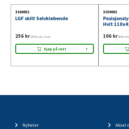
3160052
3150001
LGF skilt Selvklebende
Posisjonsl
Hvit 110x4
256
kr
106
kr
(205kr eks. mva)
(85kr ek
Kjøp på nett
Nyheter
Aksel 