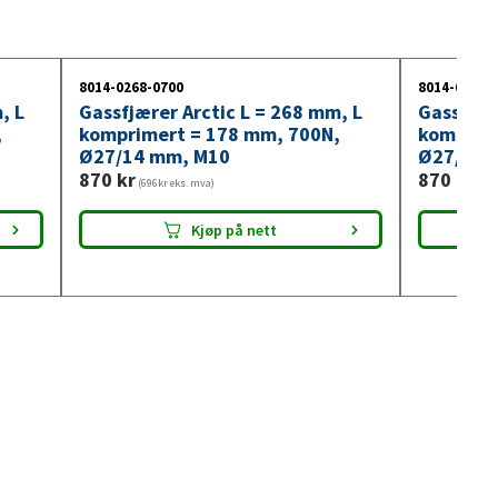
8014-0268-0700
8014-0268-
, L
Gassfjærer Arctic L = 268 mm, L
Gassfjær
,
komprimert = 178 mm, 700N,
komprim
Ø27/14 mm, M10
Ø27/14 
870
kr
870
kr
(696kr eks. mva)
(696
Kjøp på nett