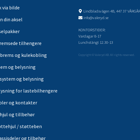
 via bilde
Lindbladsvägen 4B, 447 37 VÅRGÅ
info@valeryd.se
n din aksel
KONTORSTIDER:
selpakker
Vardagar 8-17
Lunchstängt 12.30-13
remsede tilhengere
brems og kulekobling
Copyright © Valeryd AB. All rights reserved.
tem og belysning
-system og belysning
lysning for lastebilhengere
bler og kontakter
hjul og tillbehør
øttehjul / støtteben
assisdeler og tilbehør