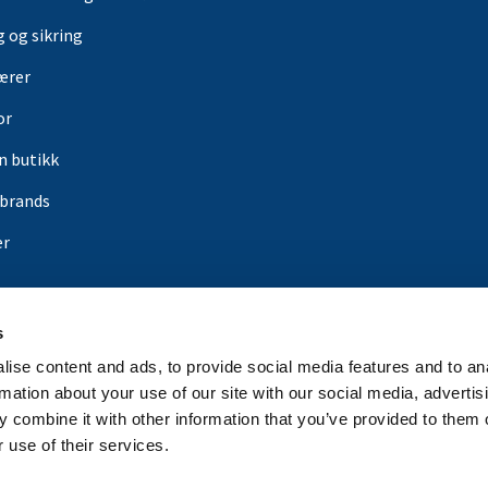
g og sikring
ærer
or
in butikk
rbrands
er
s
ise content and ads, to provide social media features and to an
rmation about your use of our site with our social media, advertis
 combine it with other information that you’ve provided to them o
 use of their services.