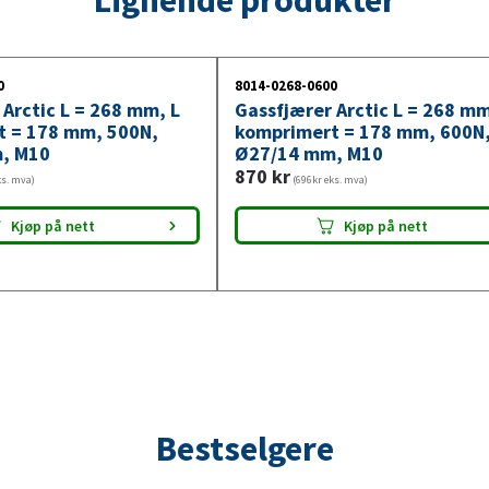
700N,
Ø27/14
mm,
0
8014-0268-0600
M10
 Arctic L = 268 mm, L
Gassfjærer Arctic L = 268 mm
antall
t = 178 mm, 500N,
komprimert = 178 mm, 600N
, M10
Ø27/14 mm, M10
870
kr
ks. mva)
(696kr eks. mva)
Kjøp på nett
Kjøp på nett
Bestselgere