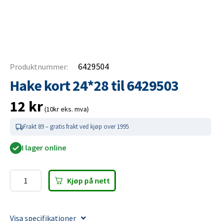
6429504
Produktnummer:
Hake kort 24*28 til 6429503
12
kr
(10kr eks. mva)
Frakt 89 – gratis frakt ved kjøp over 1995
I lager online
Kjøp på nett
Hake
kort
24*28
Visa specifikationer