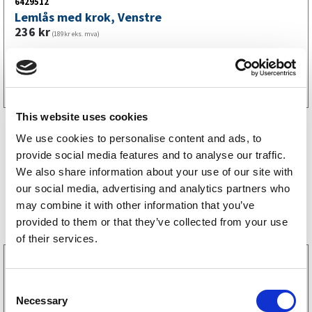
6429512
Lemlås med krok, Venstre
236
kr
(189kr eks. mva)
Kjøp på nett
This website uses cookies
We use cookies to personalise content and ads, to
provide social media features and to analyse our traffic.
We also share information about your use of our site with
our social media, advertising and analytics partners who
Bestselgere
may combine it with other information that you’ve
provided to them or that they’ve collected from your use
of their services.
3160052
LGF skilt Selvklebende
C
256
kr
(205kr eks. mva)
Necessary
o