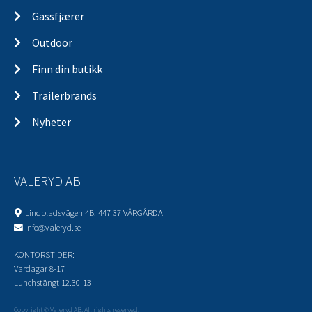
Gassfjærer
Outdoor
Finn din butikk
Trailerbrands
Nyheter
VALERYD AB
Lindbladsvägen 4B, 447 37 VÅRGÅRDA
info@valeryd.se
KONTORSTIDER:
Vardagar 8-17
Lunchstängt 12.30-13
Copyright © Valeryd AB. All rights reserved.