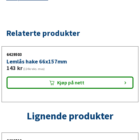
til
6429503
antall
Relaterte produkter
6429503
Lemlås hake 66x157mm
143
kr
(114kr eks. mva)
Kjøp på nett
Lignende produkter