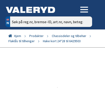
Søk
etter:
Hjem
Produkter
Chassisdeler og tilbehør
Flaklås til tilhenger
Hake kort 24*28 til 6429503