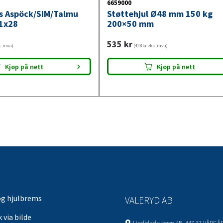
6659000
ys Aspöck/SIM/Talmu
Støttehjul Ø48 mm 150 kg
1x28
200×50 mm
535
kr
s. mva)
(428kr eks. mva)
Kjøp på nett
Kjøp på nett
og hjulbrems
VALERYD AB
 via bilde
Lindbladsvägen 4B, 447 37 VÅRGÅ