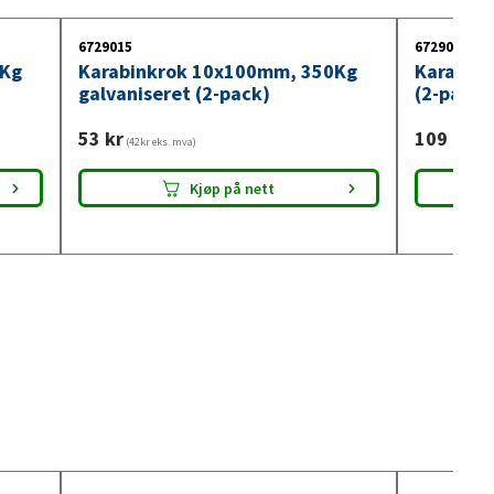
6729015
6729008
0Kg
Karabinkrok 10x100mm, 350Kg
Karabinh
galvaniseret (2-pack)
(2-pack)
53
kr
109
kr
(42kr eks. mva)
(87k
Kjøp på nett