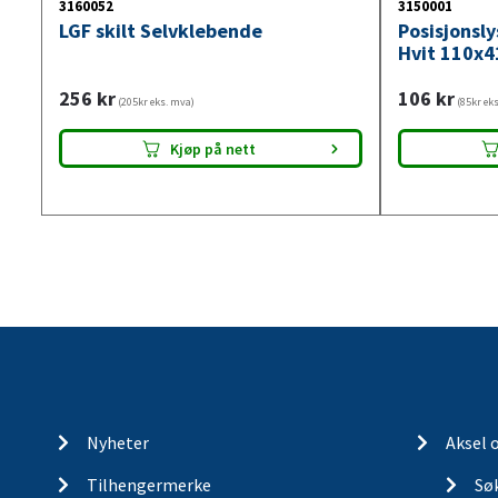
3160052
3150001
LGF skilt Selvklebende
Posisjonsl
Hvit 110x4
256
kr
106
kr
(205kr eks. mva)
(85kr ek
Kjøp på nett
Nyheter
Aksel 
Tilhengermerke
Søk