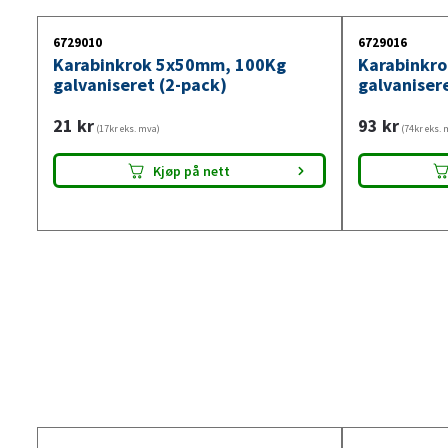
6729010
6729016
Karabinkrok 5x50mm, 100Kg
Karabinkr
galvaniseret (2-pack)
galvaniser
21
kr
93
kr
(17kr eks. mva)
(74kr eks. 
Kjøp på nett