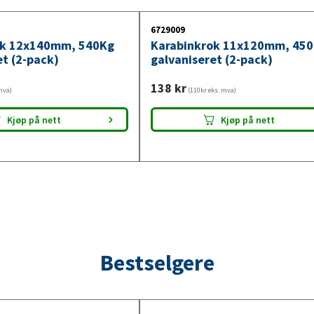
6729009
ok 12x140mm, 540Kg
Karabinkrok 11x120mm, 45
et (2-pack)
galvaniseret (2-pack)
138
kr
mva)
(110kr eks. mva)
Kjøp på nett
Kjøp på nett
Bestselgere