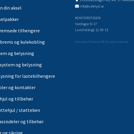
info@valeryd.se
n din aksel
KONTORSTIDER:
selpakker
Vardagar 8-17
Lunchstängt 12.30-13
remsede tilhengere
brems og kulekobling
Copyright © Valeryd AB. All rights reserved.
tem og belysning
-system og belysning
lysning for lastebilhengere
bler og kontakter
hjul og tillbehør
øttehjul / støtteben
assisdeler og tilbehør
g og sikring