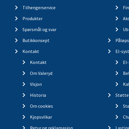
Tilhengerservice
Fin
Produkter
Ak
Spørsmål og svar
Ub
Butikkonsept
Påløps
Kontakt
El-sys
Kontakt
El
Om Valeryd
Be
Visjon
Ka
Historia
Støtte
Om cookies
St
Kjopsvilkar
Ch
Retur og reklamasjon
Lastin