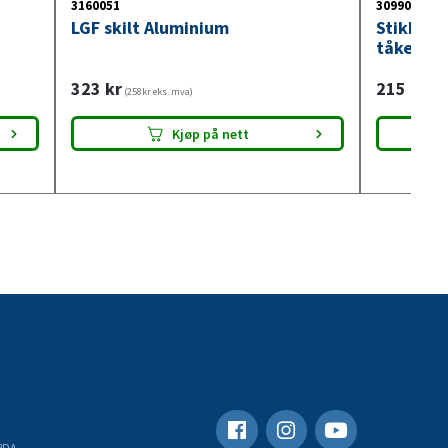
3160051
3099018
LGF skilt Aluminium
Stikkont
tåkelysb
323
kr
215
kr
(258kr eks. mva)
(172
Kjøp på nett
RDA