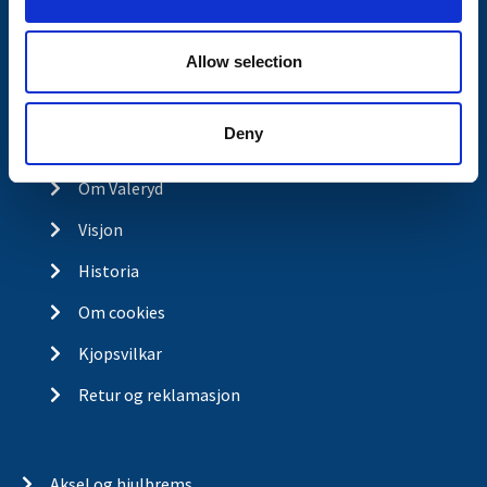
n
Spørsmål og svar
Allow selection
Butikkonsept
Kontakt
Deny
Kontakt
Om Valeryd
Visjon
Historia
Om cookies
Kjopsvilkar
Retur og reklamasjon
Aksel og hjulbrems