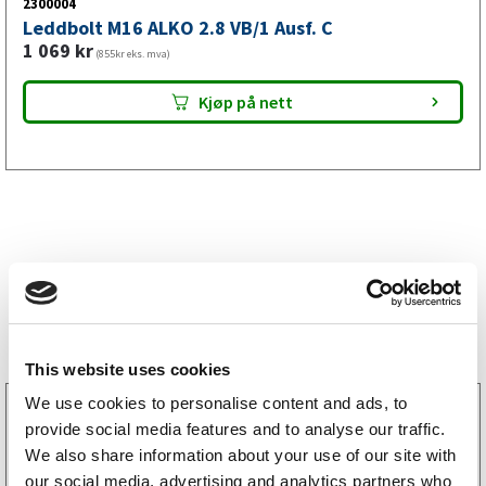
2300004
Leddbolt M16 ALKO 2.8 VB/1 Ausf. C
1 069
kr
(855kr eks. mva)
Kjøp på nett
Bestselgere
This website uses cookies
We use cookies to personalise content and ads, to
3160052
provide social media features and to analyse our traffic.
LGF skilt Selvklebende
256
kr
We also share information about your use of our site with
(205kr eks. mva)
our social media, advertising and analytics partners who