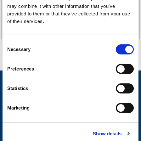
may combine it with other information that you’ve
provided to them or that they’ve collected from your use
Kjøp på nett
of their services.
C
Necessary
o
n
s
Preferences
e
n
Nyheter
t
Statistics
Tilhengermerke
S
e
Tilhengerservice
Marketing
l
Produkter
e
c
Spørsmål og svar
Show details
t