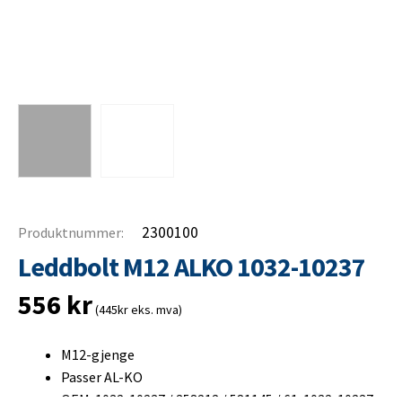
2300100
Produktnummer:
Leddbolt M12 ALKO 1032-10237
556
kr
(445kr eks. mva)
M12-gjenge
Passer AL-KO
OEM: 1032-10237 / 358212 / 581145 / 61-1032-10237