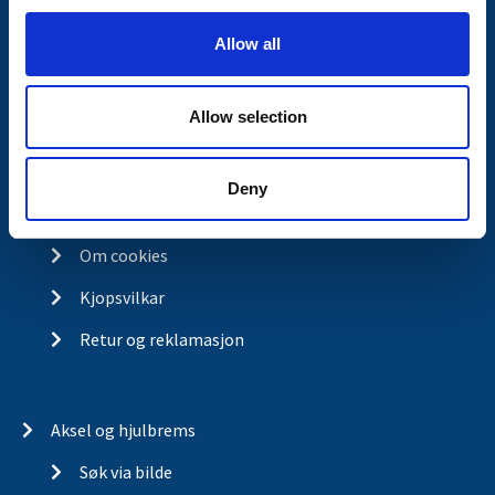
i
Butikkonsept
o
Allow all
Kontakt
n
Kontakt
Allow selection
Om Valeryd
Visjon
Deny
Historia
Om cookies
Kjopsvilkar
Retur og reklamasjon
Aksel og hjulbrems
Søk via bilde