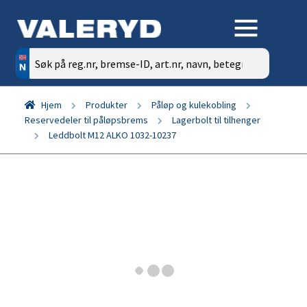
Søk
etter:
Hjem
Produkter
Påløp og kulekobling
Reservedeler til påløpsbrems
Lagerbolt til tilhenger
Leddbolt M12 ALKO 1032-10237