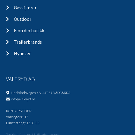
Gassfjærer
Outdoor
Finn din butikk
Trailerbrands
Nyheter
VALERYD AB
Lindbladsvägen 4B, 447 37 VÅRGÅRDA
info@valeryd.se
KONTORSTIDER:
Vardagar 8-17
Lunchstängt 12.30-13
Copyright © Valeryd AB. All rights reserved.