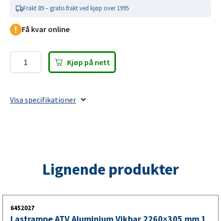
Mål sammenslått: 920x360x80 mm
Frakt 89 – gratis frakt ved kjøp over 1995
Antall: 1 stk
Få kvar online
Maks belastning: 272 kg
CE-godkjent
Kjøp på nett
Sammenleggbar rullestolrampe
Rullestolrampe
Aluminium
i sort aluminium
Sammenleggbar
Visa specifikationer
920x720x50
Sammenleggbar rullestolrampe i sort aluminium beregnet
mm
for rullestol og andre hjelpemidler ved nivåforskjeller.
Sort
Rampen leveres enkeltvis og har en maksimal belastning
1
på 272 kg.
pakke
Lignende produkter
antall
Rullestolrampe i kompakt format
Det kompakte formatet gjør rampen enkel å bruke i
miljøer hvor midlertidige rampløsninger trengs.
6452027
Lastrampe ATV Aluminium Vikbar 2260×305 mm 1