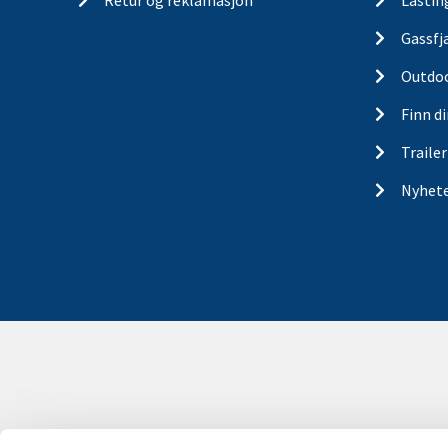
Retur og reklamasjon
Lastin
Gassfj
Outdo
Finn d
Traile
Nyhet