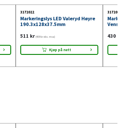
3172022
3172037
Markeringslys LED Valeryd Høyre
Markerin
190.3x128x37.5mm
Venstre
511
kr
430
kr
(409kr eks. mva)
(344
Kjøp på nett