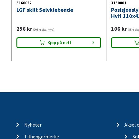
3160052
3150001
LGF skilt Selvklebende
Posisjonsl
Hvit 110x4
256
kr
106
kr
(205kr eks. mva)
(85kr ek
Kjøp på nett
Nyheter
Aksel 
Tilhengermerke
Søk