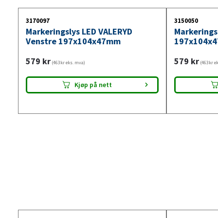
3170097
3150050
Markeringslys LED VALERYD
Markerings
Venstre 197x104x47mm
197x104x
579
kr
579
kr
(463kr eks. mva)
(463kr e
Kjøp på nett