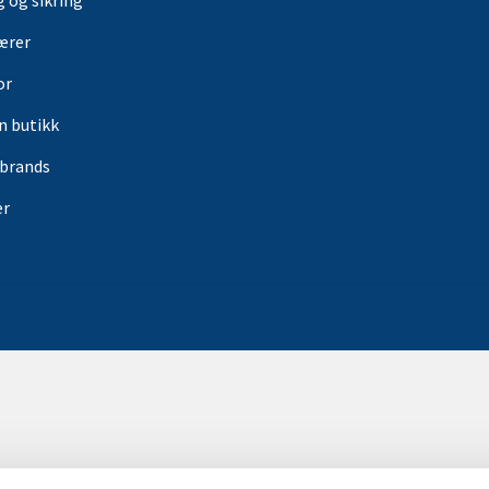
g og sikring
ærer
or
in butikk
rbrands
er