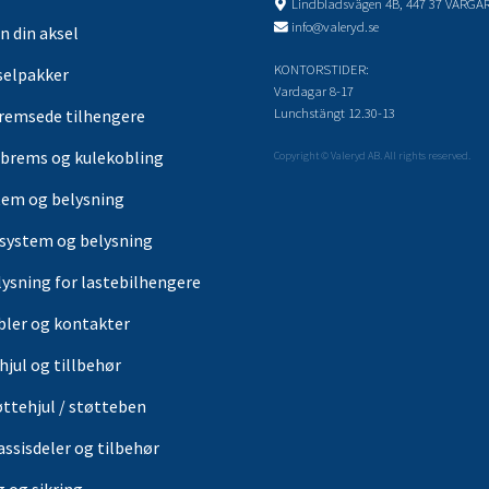
Lindbladsvägen 4B, 447 37 VÅRGÅ
info@valeryd.se
n din aksel
KONTORSTIDER:
selpakker
Vardagar 8-17
Lunchstängt 12.30-13
remsede tilhengere
brems og kulekobling
Copyright © Valeryd AB. All rights reserved.
tem og belysning
-system og belysning
lysning for lastebilhengere
bler og kontakter
hjul og tillbehør
øttehjul / støtteben
assisdeler og tilbehør