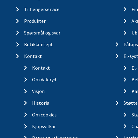
Tilhengerservice
Fin
Produkter
Ak
Spørsmål og svar
Ub
Butikkonsept
Påløps
Kontakt
El-sys
Kontakt
El
Om Valeryd
Be
Visjon
Ka
Historia
Støtte
Om cookies
St
Kjopsvilkar
Ch