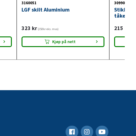
3160051
3099018
LGF skilt Aluminium
Stikkont
tåkelysb
323
kr
215
kr
(258kr eks. mva)
(172
Kjøp på nett