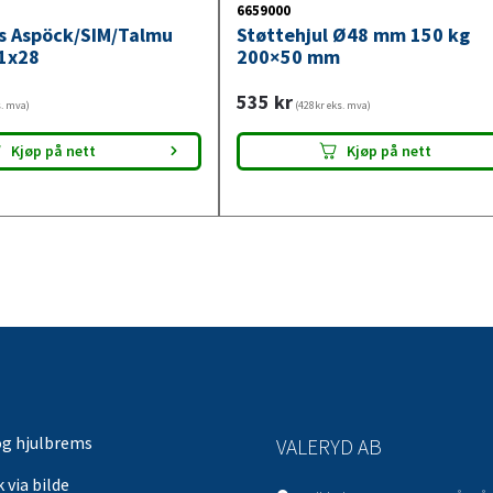
6659000
ys Aspöck/SIM/Talmu
Støttehjul Ø48 mm 150 kg
1x28
200×50 mm
535
kr
s. mva)
(428kr eks. mva)
Kjøp på nett
Kjøp på nett
og hjulbrems
VALERYD AB
 via bilde