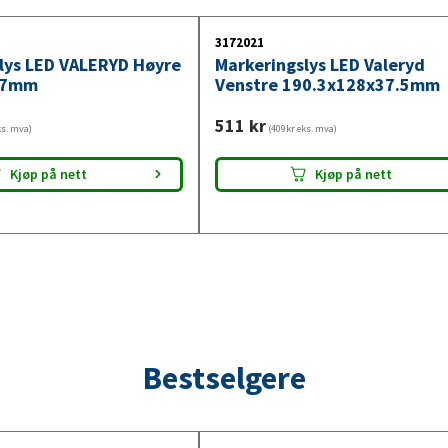
3172021
lys LED VALERYD Høyre
Markeringslys LED Valeryd
47mm
Venstre 190.3x128x37.5mm
511
kr
ks. mva)
(409kr eks. mva)
Kjøp på nett
Kjøp på nett
Bestselgere